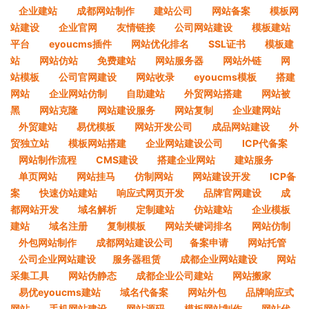
企业建站
成都网站制作
建站公司
网站备案
模板网
站建设
企业官网
友情链接
公司网站建设
模板建站
平台
eyoucms插件
网站优化排名
SSL证书
模板建
站
网站仿站
免费建站
网站服务器
网站外链
网
站模板
公司官网建设
网站收录
eyoucms模板
搭建
网站
企业网站仿制
自助建站
外贸网站搭建
网站被
黑
网站克隆
网站建设服务
网站复制
企业建网站
外贸建站
易优模板
网站开发公司
成品网站建设
外
贸独立站
模板网站搭建
企业网站建设公司
ICP代备案
网站制作流程
CMS建设
搭建企业网站
建站服务
单页网站
网站挂马
仿制网站
网站建设开发
ICP备
案
快速仿站建站
响应式网页开发
品牌官网建设
成
都网站开发
域名解析
定制建站
仿站建站
企业模板
建站
域名注册
复制模板
网站关键词排名
网站仿制
外包网站制作
成都网站建设公司​
备案申请
网站托管
公司企业网站建设​
服务器租赁
成都企业网站建设
网站
采集工具
网站伪静态
成都企业公司建站
网站搬家
易优eyoucms建站
域名代备案
网站外包
品牌响应式
网站
手机网站建设
网站源码
模板网站制作
网站代