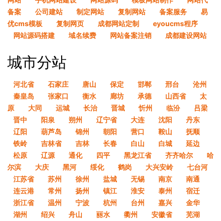
备案
公司建站
制定网站
复制网站
备案服务
易
优cms模板
复制网页
成都网站定制
eyoucms程序
网站源码搭建
域名续费
网站备案注销
成都建设网站
城市分站
河北省
石家庄
唐山
保定
邯郸
邢台
沧州
秦皇岛
张家口
衡水
廊坊
承德
山西省
太
原
大同
运城
长治
晋城
忻州
临汾
吕梁
晋中
阳泉
朔州
辽宁省
大连
沈阳
丹东
辽阳
葫芦岛
锦州
朝阳
营口
鞍山
抚顺
铁岭
吉林省
吉林
长春
白山
白城
延边
松原
辽源
通化
四平
黑龙江省
齐齐哈尔
哈
尔滨
大庆
黑河
绥化
鹤岗
大兴安岭
七台河
江苏省
苏州
徐州
盐城
无锡
南京
南通
连云港
常州
扬州
镇江
淮安
泰州
宿迁
浙江省
温州
宁波
杭州
台州
嘉兴
金华
湖州
绍兴
舟山
丽水
衢州
安徽省
芜湖