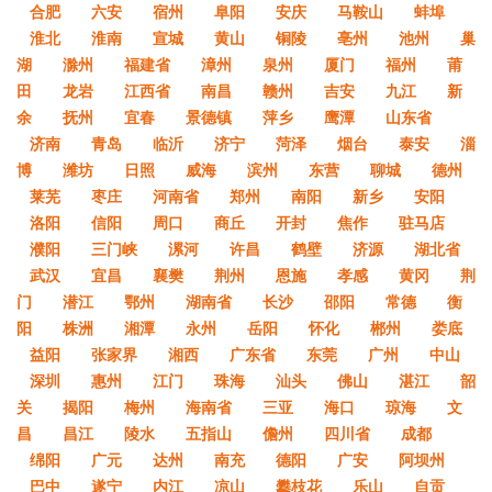
合肥
六安
宿州
阜阳
安庆
马鞍山
蚌埠
淮北
淮南
宣城
黄山
铜陵
亳州
池州
巢
湖
滁州
福建省
漳州
泉州
厦门
福州
莆
田
龙岩
江西省
南昌
赣州
吉安
九江
新
余
抚州
宜春
景德镇
萍乡
鹰潭
山东省
济南
青岛
临沂
济宁
菏泽
烟台
泰安
淄
博
潍坊
日照
威海
滨州
东营
聊城
德州
莱芜
枣庄
河南省
郑州
南阳
新乡
安阳
洛阳
信阳
周口
商丘
开封
焦作
驻马店
濮阳
三门峡
漯河
许昌
鹤壁
济源
湖北省
武汉
宜昌
襄樊
荆州
恩施
孝感
黄冈
荆
门
潜江
鄂州
湖南省
长沙
邵阳
常德
衡
阳
株洲
湘潭
永州
岳阳
怀化
郴州
娄底
益阳
张家界
湘西
广东省
东莞
广州
中山
深圳
惠州
江门
珠海
汕头
佛山
湛江
韶
关
揭阳
梅州
海南省
三亚
海口
琼海
文
昌
昌江
陵水
五指山
儋州
四川省
成都
绵阳
广元
达州
南充
德阳
广安
阿坝州
巴中
遂宁
内江
凉山
攀枝花
乐山
自贡