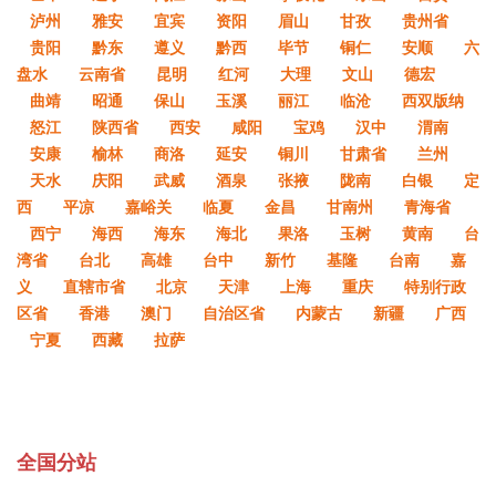
泸州
雅安
宜宾
资阳
眉山
甘孜
贵州省
贵阳
黔东
遵义
黔西
毕节
铜仁
安顺
六
盘水
云南省
昆明
红河
大理
文山
德宏
曲靖
昭通
保山
玉溪
丽江
临沧
西双版纳
怒江
陕西省
西安
咸阳
宝鸡
汉中
渭南
安康
榆林
商洛
延安
铜川
甘肃省
兰州
天水
庆阳
武威
酒泉
张掖
陇南
白银
定
西
平凉
嘉峪关
临夏
金昌
甘南州
青海省
西宁
海西
海东
海北
果洛
玉树
黄南
台
湾省
台北
高雄
台中
新竹
基隆
台南
嘉
义
直辖市省
北京
天津
上海
重庆
特别行政
区省
香港
澳门
自治区省
内蒙古
新疆
广西
宁夏
西藏
拉萨
全国分站