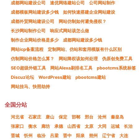
成都网站建设公司
速优网络建站公司
公司网站制作
成都模板网站建设多少钱
如何快速搭建企业网站建设
成都外贸网站建设公司
网站仿制如何避免侵权？
长沙网站制作公司
响应式网站该怎么做
制作企业网站价格是多少
成都网站建设多少钱
网站icp备案流程
定制网站、仿站和套用模版有什么区别
仿制网站价格怎么算？
网站降权该如何处理
伪原创免费工具
SEO超级外链工具
网站Alexa刷排名工具
pbootcms系统标签
Discuz论坛
WordPress建站
pbootcms建站
网站挂马、快照劫持
全国分站
河北省
石家庄
唐山
保定
邯郸
邢台
沧州
秦皇岛
张家口
衡水
廊坊
承德
山西省
太原
大同
运城
长治
晋城
忻州
临汾
吕梁
晋中
阳泉
朔州
辽宁省
大连