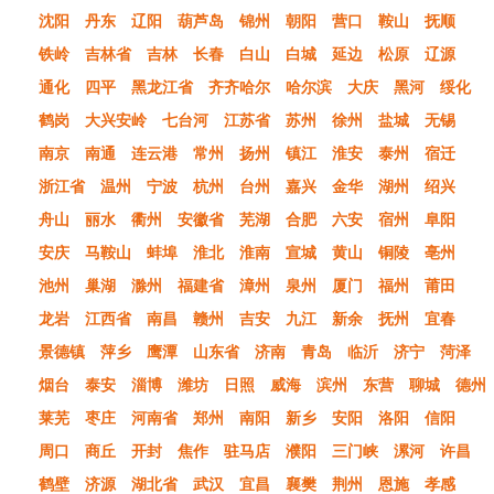
沈阳
丹东
辽阳
葫芦岛
锦州
朝阳
营口
鞍山
抚顺
铁岭
吉林省
吉林
长春
白山
白城
延边
松原
辽源
通化
四平
黑龙江省
齐齐哈尔
哈尔滨
大庆
黑河
绥化
鹤岗
大兴安岭
七台河
江苏省
苏州
徐州
盐城
无锡
南京
南通
连云港
常州
扬州
镇江
淮安
泰州
宿迁
浙江省
温州
宁波
杭州
台州
嘉兴
金华
湖州
绍兴
舟山
丽水
衢州
安徽省
芜湖
合肥
六安
宿州
阜阳
安庆
马鞍山
蚌埠
淮北
淮南
宣城
黄山
铜陵
亳州
池州
巢湖
滁州
福建省
漳州
泉州
厦门
福州
莆田
龙岩
江西省
南昌
赣州
吉安
九江
新余
抚州
宜春
景德镇
萍乡
鹰潭
山东省
济南
青岛
临沂
济宁
菏泽
烟台
泰安
淄博
潍坊
日照
威海
滨州
东营
聊城
德州
莱芜
枣庄
河南省
郑州
南阳
新乡
安阳
洛阳
信阳
周口
商丘
开封
焦作
驻马店
濮阳
三门峡
漯河
许昌
鹤壁
济源
湖北省
武汉
宜昌
襄樊
荆州
恩施
孝感