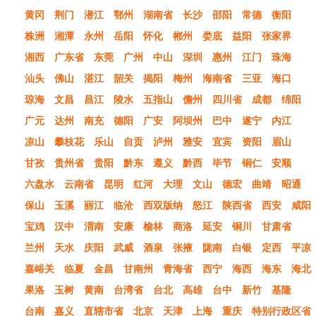
黄冈
荆门
潜江
鄂州
湖南省
长沙
邵阳
常德
衡阳
株洲
湘潭
永州
岳阳
怀化
郴州
娄底
益阳
张家界
湘西
广东省
东莞
广州
中山
深圳
惠州
江门
珠海
汕头
佛山
湛江
韶关
揭阳
梅州
海南省
三亚
海口
琼海
文昌
昌江
陵水
五指山
儋州
四川省
成都
绵阳
广元
达州
南充
德阳
广安
阿坝州
巴中
遂宁
内江
凉山
攀枝花
乐山
自贡
泸州
雅安
宜宾
资阳
眉山
甘孜
贵州省
贵阳
黔东
遵义
黔西
毕节
铜仁
安顺
六盘水
云南省
昆明
红河
大理
文山
德宏
曲靖
昭通
保山
玉溪
丽江
临沧
西双版纳
怒江
陕西省
西安
咸阳
宝鸡
汉中
渭南
安康
榆林
商洛
延安
铜川
甘肃省
兰州
天水
庆阳
武威
酒泉
张掖
陇南
白银
定西
平凉
嘉峪关
临夏
金昌
甘南州
青海省
西宁
海西
海东
海北
果洛
玉树
黄南
台湾省
台北
高雄
台中
新竹
基隆
台南
嘉义
直辖市省
北京
天津
上海
重庆
特别行政区省