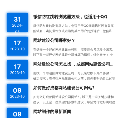
微信防红跳转浏览器方法，也适用于QQ
31
2024-
微信防红跳转浏览器方法，也适用于QQ问题描述没有备案
的域名，访问量增加或者遭到某个用户的投诉后，微信和
05
QQ内置浏览器会触发风控机制，将对应域名拉入分类黑名
网站建设公司哪家好？
17
单。这...
2023-10
在选择一个好的网站建设公司时，需要综合考虑多个因素。
以下是一些评估网站建设公司好坏的指标，供您参考： 专
业能力：一个好的网站建设公司应该具备专业的技术能力...
网站建设公司怎么找 ，成都网站建设公司做网站靠谱吗
17
2023-10
要找一个靠谱的网站建设公司，可以采取以下几个步骤：
确定需求：在寻找网站建设公司之前，首先要明确自己的需
求。确定你想要建设的网站类型、功能需求、预算等，这...
如何做好成都网站建设公司网站?
09
2023-10
如何做好成都网站建设公司网站?，以下是一些关键步骤和
建议：以上是一些关键的步骤和建议，希望对你做好网站建
设有所帮助。确定目标和受众：在开始建设网站之前，明确
网站制作的最新新闻
09
你的...