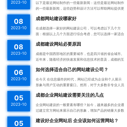
2023-10
以下是最近网站制作的一些最新新闻：这些是最近网站制作
的一些最新新闻，这些趋势和设计方法可以帮助网站提供更
好的用户体验，并提高网站的可用性和可访问性。响应式设
成都网站建设哪家好
08
计：...
2023-10
在成都选择一家好的网站建设公司，可以考虑以下几个方
面：根据以上几个方面进行综合考虑，您可以选择一家适合
您需求的成都网站建设公司。建议您在选择之前多与不同的
成都建设网站必要原因
08
公司进...
2023-10
成都是中国西部地区的重要城市，也是四川省的省会城市。
近年来，随着经济的快速发展和信息技术的普及，成都的互
联网产业也蓬勃发展。为了更好地宣传成都的发展成果和吸
如何选择适合自己的网站建设公司？
06
引更...
2023-10
在今天 在信息爆炸的时代，网站已经成为企业和个人展示
形象与用户互动的重要窗口。然而，对于大多数非专业人员
来说，构建一个高效的、漂亮的网站不是一件容易的事情。
成都企业网站建设需要关注的几点
05
所以...
2023-10
企业网站建设的一般要素有哪些？如今，越来越多的企业通
过建立官方网站来展示自己的形象，增加产品的销量大多数
企业都没有自己专门的网站建设团队，如何建设企业网站是
建设好企业网站后 企业该如何运营网站？
05
一件...