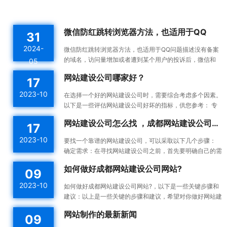
微信防红跳转浏览器方法，也适用于QQ
31
2024-
微信防红跳转浏览器方法，也适用于QQ问题描述没有备案
的域名，访问量增加或者遭到某个用户的投诉后，微信和
05
QQ内置浏览器会触发风控机制，将对应域名拉入分类黑名
网站建设公司哪家好？
17
单。这...
2023-10
在选择一个好的网站建设公司时，需要综合考虑多个因素。
以下是一些评估网站建设公司好坏的指标，供您参考： 专
业能力：一个好的网站建设公司应该具备专业的技术能力...
网站建设公司怎么找 ，成都网站建设公司做网站靠谱吗
17
2023-10
要找一个靠谱的网站建设公司，可以采取以下几个步骤：
确定需求：在寻找网站建设公司之前，首先要明确自己的需
求。确定你想要建设的网站类型、功能需求、预算等，这...
如何做好成都网站建设公司网站?
09
2023-10
如何做好成都网站建设公司网站?，以下是一些关键步骤和
建议：以上是一些关键的步骤和建议，希望对你做好网站建
设有所帮助。确定目标和受众：在开始建设网站之前，明确
网站制作的最新新闻
09
你的...