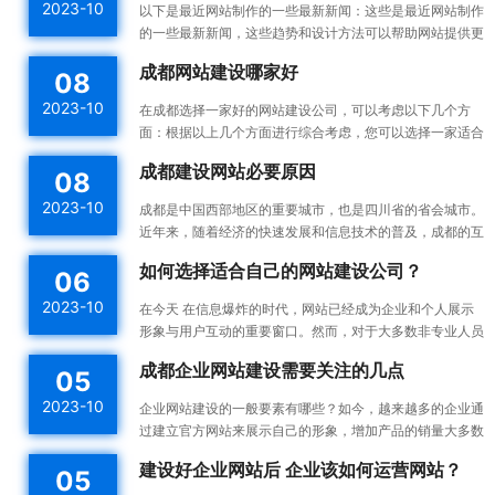
2023-10
以下是最近网站制作的一些最新新闻：这些是最近网站制作
的一些最新新闻，这些趋势和设计方法可以帮助网站提供更
好的用户体验，并提高网站的可用性和可访问性。响应式设
成都网站建设哪家好
08
计：...
2023-10
在成都选择一家好的网站建设公司，可以考虑以下几个方
面：根据以上几个方面进行综合考虑，您可以选择一家适合
您需求的成都网站建设公司。建议您在选择之前多与不同的
成都建设网站必要原因
08
公司进...
2023-10
成都是中国西部地区的重要城市，也是四川省的省会城市。
近年来，随着经济的快速发展和信息技术的普及，成都的互
联网产业也蓬勃发展。为了更好地宣传成都的发展成果和吸
如何选择适合自己的网站建设公司？
06
引更...
2023-10
在今天 在信息爆炸的时代，网站已经成为企业和个人展示
形象与用户互动的重要窗口。然而，对于大多数非专业人员
来说，构建一个高效的、漂亮的网站不是一件容易的事情。
成都企业网站建设需要关注的几点
05
所以...
2023-10
企业网站建设的一般要素有哪些？如今，越来越多的企业通
过建立官方网站来展示自己的形象，增加产品的销量大多数
企业都没有自己专门的网站建设团队，如何建设企业网站是
建设好企业网站后 企业该如何运营网站？
05
一件...