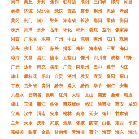
周口
商丘
开封
焦作
驻马店
濮阳
三门峡
漯河
许昌
鹤壁
济源
湖北省
武汉
宜昌
襄樊
荆州
恩施
孝感
黄冈
荆门
潜江
鄂州
湖南省
长沙
邵阳
常德
衡阳
株洲
湘潭
永州
岳阳
怀化
郴州
娄底
益阳
张家界
湘西
广东省
东莞
广州
中山
深圳
惠州
江门
珠海
汕头
佛山
湛江
韶关
揭阳
梅州
海南省
三亚
海口
琼海
文昌
昌江
陵水
五指山
儋州
四川省
成都
绵阳
广元
达州
南充
德阳
广安
阿坝州
巴中
遂宁
内江
凉山
攀枝花
乐山
自贡
泸州
雅安
宜宾
资阳
眉山
甘孜
贵州省
贵阳
黔东
遵义
黔西
毕节
铜仁
安顺
六盘水
云南省
昆明
红河
大理
文山
德宏
曲靖
昭通
保山
玉溪
丽江
临沧
西双版纳
怒江
陕西省
西安
咸阳
宝鸡
汉中
渭南
安康
榆林
商洛
延安
铜川
甘肃省
兰州
天水
庆阳
武威
酒泉
张掖
陇南
白银
定西
平凉
嘉峪关
临夏
金昌
甘南州
青海省
西宁
海西
海东
海北