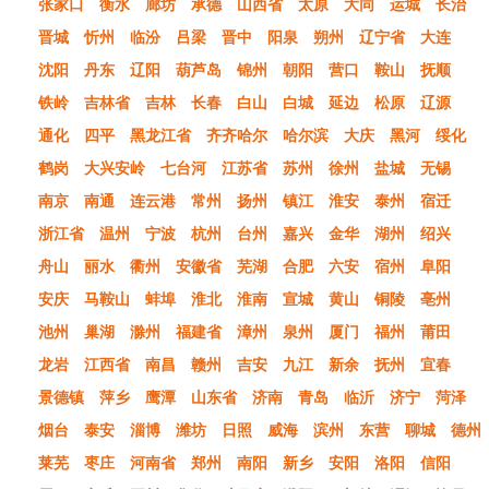
张家口
衡水
廊坊
承德
山西省
太原
大同
运城
长治
晋城
忻州
临汾
吕梁
晋中
阳泉
朔州
辽宁省
大连
沈阳
丹东
辽阳
葫芦岛
锦州
朝阳
营口
鞍山
抚顺
铁岭
吉林省
吉林
长春
白山
白城
延边
松原
辽源
通化
四平
黑龙江省
齐齐哈尔
哈尔滨
大庆
黑河
绥化
鹤岗
大兴安岭
七台河
江苏省
苏州
徐州
盐城
无锡
南京
南通
连云港
常州
扬州
镇江
淮安
泰州
宿迁
浙江省
温州
宁波
杭州
台州
嘉兴
金华
湖州
绍兴
舟山
丽水
衢州
安徽省
芜湖
合肥
六安
宿州
阜阳
安庆
马鞍山
蚌埠
淮北
淮南
宣城
黄山
铜陵
亳州
池州
巢湖
滁州
福建省
漳州
泉州
厦门
福州
莆田
龙岩
江西省
南昌
赣州
吉安
九江
新余
抚州
宜春
景德镇
萍乡
鹰潭
山东省
济南
青岛
临沂
济宁
菏泽
烟台
泰安
淄博
潍坊
日照
威海
滨州
东营
聊城
德州
莱芜
枣庄
河南省
郑州
南阳
新乡
安阳
洛阳
信阳