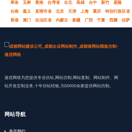
果洛
玉树
黄南
台湾省
台北
高雄
台中
新竹
基隆
台南
嘉义
直辖市省
北京
天津
上海
重庆
特别行政区省
香港
澳门
自治区省
内蒙古
新疆
广西
宁夏
西藏
拉萨
速优网络为您提供专业仿站,网站仿制,网站复制、网站制作、网
站开发定制业务,十年仿站经验,为50000余家提供网站仿制。
网站导航
关于我们