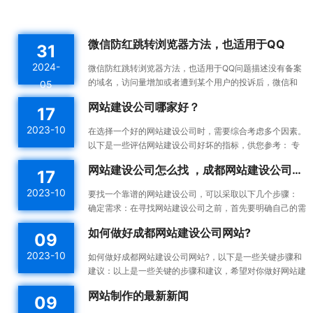
微信防红跳转浏览器方法，也适用于QQ
31
2024-
微信防红跳转浏览器方法，也适用于QQ问题描述没有备案
的域名，访问量增加或者遭到某个用户的投诉后，微信和
05
QQ内置浏览器会触发风控机制，将对应域名拉入分类黑名
网站建设公司哪家好？
17
单。这...
2023-10
在选择一个好的网站建设公司时，需要综合考虑多个因素。
以下是一些评估网站建设公司好坏的指标，供您参考： 专
业能力：一个好的网站建设公司应该具备专业的技术能力...
网站建设公司怎么找 ，成都网站建设公司做网站靠谱吗
17
2023-10
要找一个靠谱的网站建设公司，可以采取以下几个步骤：
确定需求：在寻找网站建设公司之前，首先要明确自己的需
求。确定你想要建设的网站类型、功能需求、预算等，这...
如何做好成都网站建设公司网站?
09
2023-10
如何做好成都网站建设公司网站?，以下是一些关键步骤和
建议：以上是一些关键的步骤和建议，希望对你做好网站建
设有所帮助。确定目标和受众：在开始建设网站之前，明确
网站制作的最新新闻
09
你的...