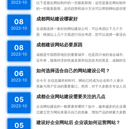
2023-10
以下是最近网站制作的一些最新新闻：这些是最近网站制作
的一些最新新闻，这些趋势和设计方法可以帮助网站提供更
好的用户体验，并提高网站的可用性和可访问性。响应式设
成都网站建设哪家好
08
计：...
2023-10
在成都选择一家好的网站建设公司，可以考虑以下几个方
面：根据以上几个方面进行综合考虑，您可以选择一家适合
您需求的成都网站建设公司。建议您在选择之前多与不同的
成都建设网站必要原因
08
公司进...
2023-10
成都是中国西部地区的重要城市，也是四川省的省会城市。
近年来，随着经济的快速发展和信息技术的普及，成都的互
联网产业也蓬勃发展。为了更好地宣传成都的发展成果和吸
如何选择适合自己的网站建设公司？
06
引更...
2023-10
在今天 在信息爆炸的时代，网站已经成为企业和个人展示
形象与用户互动的重要窗口。然而，对于大多数非专业人员
来说，构建一个高效的、漂亮的网站不是一件容易的事情。
成都企业网站建设需要关注的几点
05
所以...
2023-10
企业网站建设的一般要素有哪些？如今，越来越多的企业通
过建立官方网站来展示自己的形象，增加产品的销量大多数
企业都没有自己专门的网站建设团队，如何建设企业网站是
建设好企业网站后 企业该如何运营网站？
05
一件...