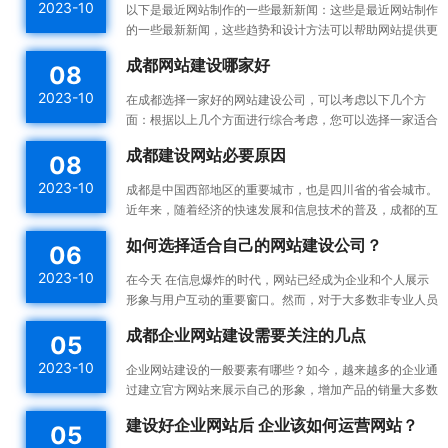
2023-10
以下是最近网站制作的一些最新新闻：这些是最近网站制作
的一些最新新闻，这些趋势和设计方法可以帮助网站提供更
好的用户体验，并提高网站的可用性和可访问性。响应式设
成都网站建设哪家好
08
计：...
2023-10
在成都选择一家好的网站建设公司，可以考虑以下几个方
面：根据以上几个方面进行综合考虑，您可以选择一家适合
您需求的成都网站建设公司。建议您在选择之前多与不同的
成都建设网站必要原因
08
公司进...
2023-10
成都是中国西部地区的重要城市，也是四川省的省会城市。
近年来，随着经济的快速发展和信息技术的普及，成都的互
联网产业也蓬勃发展。为了更好地宣传成都的发展成果和吸
如何选择适合自己的网站建设公司？
06
引更...
2023-10
在今天 在信息爆炸的时代，网站已经成为企业和个人展示
形象与用户互动的重要窗口。然而，对于大多数非专业人员
来说，构建一个高效的、漂亮的网站不是一件容易的事情。
成都企业网站建设需要关注的几点
05
所以...
2023-10
企业网站建设的一般要素有哪些？如今，越来越多的企业通
过建立官方网站来展示自己的形象，增加产品的销量大多数
企业都没有自己专门的网站建设团队，如何建设企业网站是
建设好企业网站后 企业该如何运营网站？
05
一件...