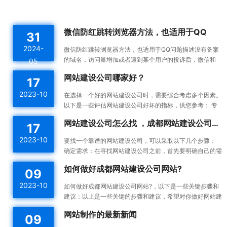
微信防红跳转浏览器方法，也适用于QQ
31
2024-
微信防红跳转浏览器方法，也适用于QQ问题描述没有备案
的域名，访问量增加或者遭到某个用户的投诉后，微信和
05
QQ内置浏览器会触发风控机制，将对应域名拉入分类黑名
网站建设公司哪家好？
17
单。这...
2023-10
在选择一个好的网站建设公司时，需要综合考虑多个因素。
以下是一些评估网站建设公司好坏的指标，供您参考： 专
业能力：一个好的网站建设公司应该具备专业的技术能力...
网站建设公司怎么找 ，成都网站建设公司做网站靠谱吗
17
2023-10
要找一个靠谱的网站建设公司，可以采取以下几个步骤：
确定需求：在寻找网站建设公司之前，首先要明确自己的需
求。确定你想要建设的网站类型、功能需求、预算等，这...
如何做好成都网站建设公司网站?
09
2023-10
如何做好成都网站建设公司网站?，以下是一些关键步骤和
建议：以上是一些关键的步骤和建议，希望对你做好网站建
设有所帮助。确定目标和受众：在开始建设网站之前，明确
网站制作的最新新闻
09
你的...