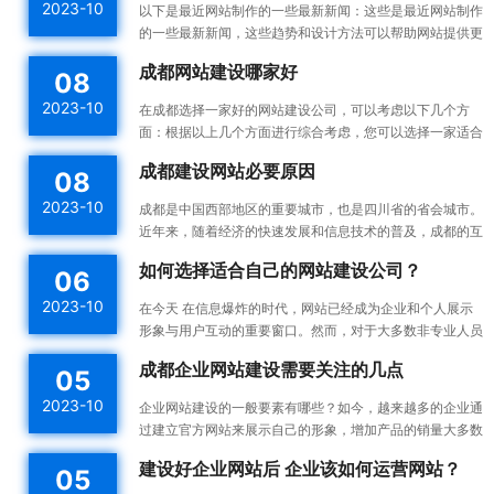
2023-10
以下是最近网站制作的一些最新新闻：这些是最近网站制作
的一些最新新闻，这些趋势和设计方法可以帮助网站提供更
好的用户体验，并提高网站的可用性和可访问性。响应式设
成都网站建设哪家好
08
计：...
2023-10
在成都选择一家好的网站建设公司，可以考虑以下几个方
面：根据以上几个方面进行综合考虑，您可以选择一家适合
您需求的成都网站建设公司。建议您在选择之前多与不同的
成都建设网站必要原因
08
公司进...
2023-10
成都是中国西部地区的重要城市，也是四川省的省会城市。
近年来，随着经济的快速发展和信息技术的普及，成都的互
联网产业也蓬勃发展。为了更好地宣传成都的发展成果和吸
如何选择适合自己的网站建设公司？
06
引更...
2023-10
在今天 在信息爆炸的时代，网站已经成为企业和个人展示
形象与用户互动的重要窗口。然而，对于大多数非专业人员
来说，构建一个高效的、漂亮的网站不是一件容易的事情。
成都企业网站建设需要关注的几点
05
所以...
2023-10
企业网站建设的一般要素有哪些？如今，越来越多的企业通
过建立官方网站来展示自己的形象，增加产品的销量大多数
企业都没有自己专门的网站建设团队，如何建设企业网站是
建设好企业网站后 企业该如何运营网站？
05
一件...