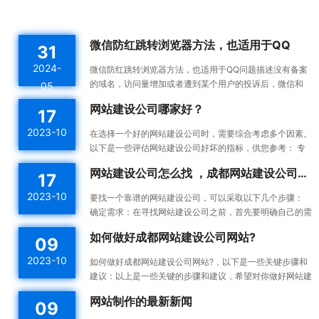
微信防红跳转浏览器方法，也适用于QQ
31
2024-
微信防红跳转浏览器方法，也适用于QQ问题描述没有备案
的域名，访问量增加或者遭到某个用户的投诉后，微信和
05
QQ内置浏览器会触发风控机制，将对应域名拉入分类黑名
网站建设公司哪家好？
17
单。这...
2023-10
在选择一个好的网站建设公司时，需要综合考虑多个因素。
以下是一些评估网站建设公司好坏的指标，供您参考： 专
业能力：一个好的网站建设公司应该具备专业的技术能力...
网站建设公司怎么找 ，成都网站建设公司做网站靠谱吗
17
2023-10
要找一个靠谱的网站建设公司，可以采取以下几个步骤：
确定需求：在寻找网站建设公司之前，首先要明确自己的需
求。确定你想要建设的网站类型、功能需求、预算等，这...
如何做好成都网站建设公司网站?
09
2023-10
如何做好成都网站建设公司网站?，以下是一些关键步骤和
建议：以上是一些关键的步骤和建议，希望对你做好网站建
设有所帮助。确定目标和受众：在开始建设网站之前，明确
网站制作的最新新闻
09
你的...