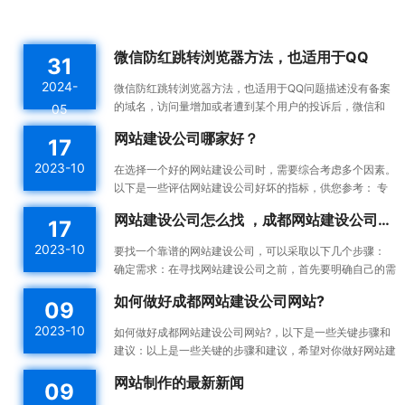
微信防红跳转浏览器方法，也适用于QQ
31
2024-
微信防红跳转浏览器方法，也适用于QQ问题描述没有备案
的域名，访问量增加或者遭到某个用户的投诉后，微信和
05
QQ内置浏览器会触发风控机制，将对应域名拉入分类黑名
网站建设公司哪家好？
17
单。这...
2023-10
在选择一个好的网站建设公司时，需要综合考虑多个因素。
以下是一些评估网站建设公司好坏的指标，供您参考： 专
业能力：一个好的网站建设公司应该具备专业的技术能力...
网站建设公司怎么找 ，成都网站建设公司做网站靠谱吗
17
2023-10
要找一个靠谱的网站建设公司，可以采取以下几个步骤：
确定需求：在寻找网站建设公司之前，首先要明确自己的需
求。确定你想要建设的网站类型、功能需求、预算等，这...
如何做好成都网站建设公司网站?
09
2023-10
如何做好成都网站建设公司网站?，以下是一些关键步骤和
建议：以上是一些关键的步骤和建议，希望对你做好网站建
设有所帮助。确定目标和受众：在开始建设网站之前，明确
网站制作的最新新闻
09
你的...