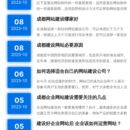
2023-10
以下是最近网站制作的一些最新新闻：这些是最近网站制作
的一些最新新闻，这些趋势和设计方法可以帮助网站提供更
好的用户体验，并提高网站的可用性和可访问性。响应式设
成都网站建设哪家好
08
计：...
2023-10
在成都选择一家好的网站建设公司，可以考虑以下几个方
面：根据以上几个方面进行综合考虑，您可以选择一家适合
您需求的成都网站建设公司。建议您在选择之前多与不同的
成都建设网站必要原因
08
公司进...
2023-10
成都是中国西部地区的重要城市，也是四川省的省会城市。
近年来，随着经济的快速发展和信息技术的普及，成都的互
联网产业也蓬勃发展。为了更好地宣传成都的发展成果和吸
如何选择适合自己的网站建设公司？
06
引更...
2023-10
在今天 在信息爆炸的时代，网站已经成为企业和个人展示
形象与用户互动的重要窗口。然而，对于大多数非专业人员
来说，构建一个高效的、漂亮的网站不是一件容易的事情。
成都企业网站建设需要关注的几点
05
所以...
2023-10
企业网站建设的一般要素有哪些？如今，越来越多的企业通
过建立官方网站来展示自己的形象，增加产品的销量大多数
企业都没有自己专门的网站建设团队，如何建设企业网站是
建设好企业网站后 企业该如何运营网站？
05
一件...