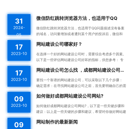
微信防红跳转浏览器方法，也适用于QQ
31
2024-
微信防红跳转浏览器方法，也适用于QQ问题描述没有备案
的域名，访问量增加或者遭到某个用户的投诉后，微信和
05
QQ内置浏览器会触发风控机制，将对应域名拉入分类黑名
网站建设公司哪家好？
17
单。这...
2023-10
在选择一个好的网站建设公司时，需要综合考虑多个因素。
以下是一些评估网站建设公司好坏的指标，供您参考： 专
业能力：一个好的网站建设公司应该具备专业的技术能力...
网站建设公司怎么找 ，成都网站建设公司做网站靠谱吗
17
2023-10
要找一个靠谱的网站建设公司，可以采取以下几个步骤：
确定需求：在寻找网站建设公司之前，首先要明确自己的需
求。确定你想要建设的网站类型、功能需求、预算等，这...
如何做好成都网站建设公司网站?
09
2023-10
如何做好成都网站建设公司网站?，以下是一些关键步骤和
建议：以上是一些关键的步骤和建议，希望对你做好网站建
设有所帮助。确定目标和受众：在开始建设网站之前，明确
网站制作的最新新闻
09
你的...