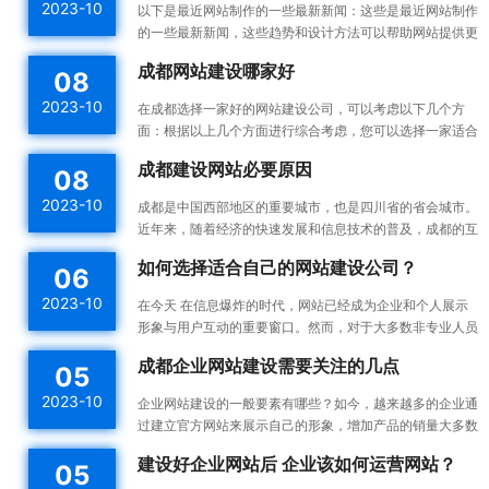
2023-10
以下是最近网站制作的一些最新新闻：这些是最近网站制作
的一些最新新闻，这些趋势和设计方法可以帮助网站提供更
好的用户体验，并提高网站的可用性和可访问性。响应式设
成都网站建设哪家好
08
计：...
2023-10
在成都选择一家好的网站建设公司，可以考虑以下几个方
面：根据以上几个方面进行综合考虑，您可以选择一家适合
您需求的成都网站建设公司。建议您在选择之前多与不同的
成都建设网站必要原因
08
公司进...
2023-10
成都是中国西部地区的重要城市，也是四川省的省会城市。
近年来，随着经济的快速发展和信息技术的普及，成都的互
联网产业也蓬勃发展。为了更好地宣传成都的发展成果和吸
如何选择适合自己的网站建设公司？
06
引更...
2023-10
在今天 在信息爆炸的时代，网站已经成为企业和个人展示
形象与用户互动的重要窗口。然而，对于大多数非专业人员
来说，构建一个高效的、漂亮的网站不是一件容易的事情。
成都企业网站建设需要关注的几点
05
所以...
2023-10
企业网站建设的一般要素有哪些？如今，越来越多的企业通
过建立官方网站来展示自己的形象，增加产品的销量大多数
企业都没有自己专门的网站建设团队，如何建设企业网站是
建设好企业网站后 企业该如何运营网站？
05
一件...