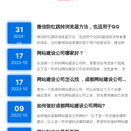
微信防红跳转浏览器方法，也适用于QQ
31
2024-
微信防红跳转浏览器方法，也适用于QQ问题描述没有备案
的域名，访问量增加或者遭到某个用户的投诉后，微信和
05
QQ内置浏览器会触发风控机制，将对应域名拉入分类黑名
网站建设公司哪家好？
17
单。这...
2023-10
在选择一个好的网站建设公司时，需要综合考虑多个因素。
以下是一些评估网站建设公司好坏的指标，供您参考： 专
业能力：一个好的网站建设公司应该具备专业的技术能力...
网站建设公司怎么找 ，成都网站建设公司做网站靠谱吗
17
2023-10
要找一个靠谱的网站建设公司，可以采取以下几个步骤：
确定需求：在寻找网站建设公司之前，首先要明确自己的需
求。确定你想要建设的网站类型、功能需求、预算等，这...
如何做好成都网站建设公司网站?
09
2023-10
如何做好成都网站建设公司网站?，以下是一些关键步骤和
建议：以上是一些关键的步骤和建议，希望对你做好网站建
设有所帮助。确定目标和受众：在开始建设网站之前，明确