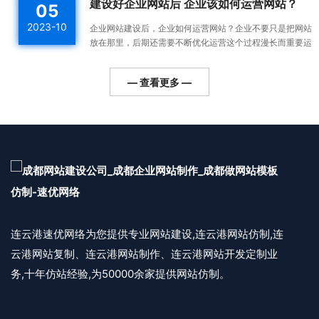
建设好企业网站后 企业该如何运营网站？
05
一件...
2023-10
企业网站建设后，企业如何运营网站？企业不要只是把网站
放在那里，后期还需要不断优化运营这个过程漫长而重要运
营好的网站整体排名高，用户会越来越多，对企业的利润帮
助更...
— 查看更多 —
连云港速优网络为您提供专业网站建设,连云港网站仿制,连
云港网站复制、连云港网站制作、连云港网站开发定制业
务,十年仿站经验,为50000余家提供网站仿制。