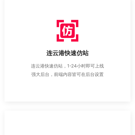
连云港快速仿站
连云港快速仿站，1-24小时即可上线
强大后台，前端内容皆可在后台设置