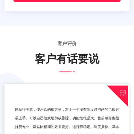
客户评价
客户有话要说
网站很满意，使用真的很方便，对于一个没有架设过网站的也很容
易上手。可以自己随意增加或删除，功能性很强大。售前服务也很
好很专业。网站比预期的效果要好。运行很稳定、速度挺快，基本