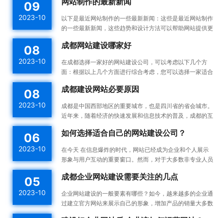
网站制作的最新新闻
09
你的...
2023-10
以下是最近网站制作的一些最新新闻：这些是最近网站制作
的一些最新新闻，这些趋势和设计方法可以帮助网站提供更
好的用户体验，并提高网站的可用性和可访问性。响应式设
成都网站建设哪家好
08
计：...
2023-10
在成都选择一家好的网站建设公司，可以考虑以下几个方
面：根据以上几个方面进行综合考虑，您可以选择一家适合
您需求的成都网站建设公司。建议您在选择之前多与不同的
成都建设网站必要原因
08
公司进...
2023-10
成都是中国西部地区的重要城市，也是四川省的省会城市。
近年来，随着经济的快速发展和信息技术的普及，成都的互
联网产业也蓬勃发展。为了更好地宣传成都的发展成果和吸
如何选择适合自己的网站建设公司？
06
引更...
2023-10
在今天 在信息爆炸的时代，网站已经成为企业和个人展示
形象与用户互动的重要窗口。然而，对于大多数非专业人员
来说，构建一个高效的、漂亮的网站不是一件容易的事情。
成都企业网站建设需要关注的几点
05
所以...
2023-10
企业网站建设的一般要素有哪些？如今，越来越多的企业通
过建立官方网站来展示自己的形象，增加产品的销量大多数
企业都没有自己专门的网站建设团队，如何建设企业网站是