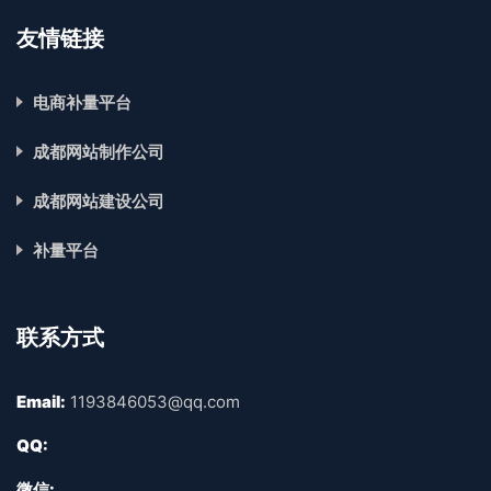
友情链接
电商补量平台
成都网站制作公司
成都网站建设公司
补量平台
联系方式
Email:
1193846053@qq.com
QQ:
微信: