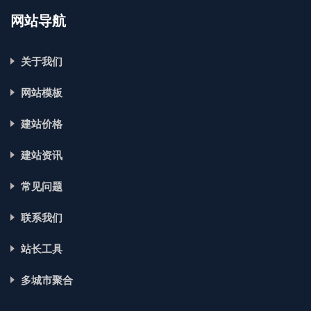
网站导航
关于我们
网站模板
建站价格
建站资讯
常见问题
联系我们
站长工具
多城市聚合