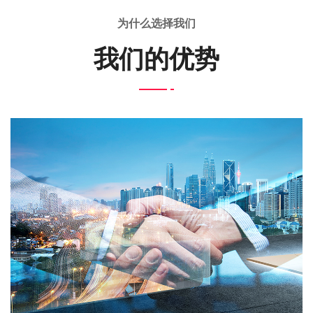
为什么选择我们
我们的优势