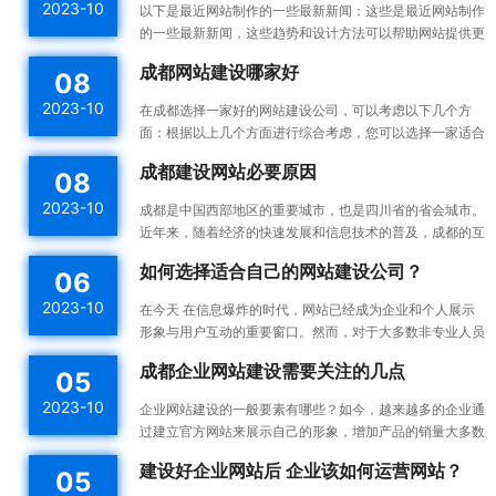
2023-10
以下是最近网站制作的一些最新新闻：这些是最近网站制作
的一些最新新闻，这些趋势和设计方法可以帮助网站提供更
好的用户体验，并提高网站的可用性和可访问性。响应式设
成都网站建设哪家好
08
计：...
2023-10
在成都选择一家好的网站建设公司，可以考虑以下几个方
面：根据以上几个方面进行综合考虑，您可以选择一家适合
您需求的成都网站建设公司。建议您在选择之前多与不同的
成都建设网站必要原因
08
公司进...
2023-10
成都是中国西部地区的重要城市，也是四川省的省会城市。
近年来，随着经济的快速发展和信息技术的普及，成都的互
联网产业也蓬勃发展。为了更好地宣传成都的发展成果和吸
如何选择适合自己的网站建设公司？
06
引更...
2023-10
在今天 在信息爆炸的时代，网站已经成为企业和个人展示
形象与用户互动的重要窗口。然而，对于大多数非专业人员
来说，构建一个高效的、漂亮的网站不是一件容易的事情。
成都企业网站建设需要关注的几点
05
所以...
2023-10
企业网站建设的一般要素有哪些？如今，越来越多的企业通
过建立官方网站来展示自己的形象，增加产品的销量大多数
企业都没有自己专门的网站建设团队，如何建设企业网站是
建设好企业网站后 企业该如何运营网站？
05
一件...