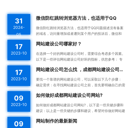
微信防红跳转浏览器方法，也适用于QQ
31
2024-
微信防红跳转浏览器方法，也适用于QQ问题描述没有备案
的域名，访问量增加或者遭到某个用户的投诉后，微信和
05
QQ内置浏览器会触发风控机制，将对应域名拉入分类黑名
网站建设公司哪家好？
17
单。这...
2023-10
在选择一个好的网站建设公司时，需要综合考虑多个因素。
以下是一些评估网站建设公司好坏的指标，供您参考： 专
业能力：一个好的网站建设公司应该具备专业的技术能力...
网站建设公司怎么找 ，成都网站建设公司做网站靠谱吗
17
2023-10
要找一个靠谱的网站建设公司，可以采取以下几个步骤：
确定需求：在寻找网站建设公司之前，首先要明确自己的需
求。确定你想要建设的网站类型、功能需求、预算等，这...
如何做好成都网站建设公司网站?
09
2023-10
如何做好成都网站建设公司网站?，以下是一些关键步骤和
建议：以上是一些关键的步骤和建议，希望对你做好网站建
设有所帮助。确定目标和受众：在开始建设网站之前，明确
网站制作的最新新闻
09
你的...