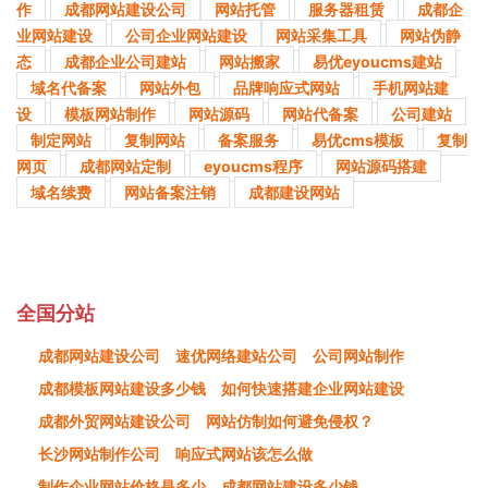
作
成都网站建设公司​
网站托管
服务器租赁
成都企
业网站建设
公司企业网站建设​
网站采集工具
网站伪静
态
成都企业公司建站
网站搬家
易优eyoucms建站
域名代备案
网站外包
品牌响应式网站
手机网站建
设
模板网站制作
网站源码
网站代备案
公司建站
制定网站
复制网站
备案服务
易优cms模板
复制
网页
成都网站定制
eyoucms程序
网站源码搭建
域名续费
网站备案注销
成都建设网站
全国分站
成都网站建设公司
速优网络建站公司
公司网站制作
成都模板网站建设多少钱
如何快速搭建企业网站建设
成都外贸网站建设公司
网站仿制如何避免侵权？
长沙网站制作公司
响应式网站该怎么做
制作企业网站价格是多少
成都网站建设多少钱