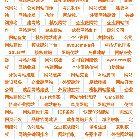
设
高端网站建设
成都网站建设公司
网站排名
响应
式网站
公司网站制作
网页制作
网站权重
建设网
站
网站改版
仿站
网站推广
外贸网站建设
关键
词排名
建网站
模板网站
企业做网站
企业网站制
作
网站定制
企业建站
成都网站制作
建站公司
网站备案
模板网站建设
企业官网
友情链接
公司
网站建设
模板建站平台
eyoucms插件
网站优化排名
SSL证书
模板建站
网站仿站
免费建站
网站服务
器
网站外链
网站模板
公司官网建设
eyoucms模
板
网站收录
搭建网站
企业网站仿制
自助建站
外贸网站搭建
网站被黑
网站克隆
网站复制
网站
建设服务
企业建网站
外贸建站
易优模板
网站开发
公司
成品网站建设
外贸独立站
模板网站搭建
企业
网站建设公司
ICP代备案
网站制作流程
CMS建设
搭建企业网站
建站服务
单页网站
网站挂马
仿制
网站
网站建设开发
ICP备案
快速仿站建站
响应式
网页开发
品牌官网建设
成都网站开发
域名解析
定
制建站
仿站建站
企业模板建站
域名注册
复制模
板
网站关键词排名
网站仿制
备案申请
外包网站制