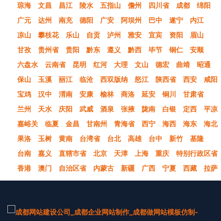
琼海
文昌
昌江
陵水
五指山
儋州
四川省
成都
绵阳
广元
达州
南充
德阳
广安
阿坝州
巴中
遂宁
内江
凉山
攀枝花
乐山
自贡
泸州
雅安
宜宾
资阳
眉山
甘孜
贵州省
贵阳
黔东
遵义
黔西
毕节
铜仁
安顺
六盘水
云南省
昆明
红河
大理
文山
德宏
曲靖
昭通
保山
玉溪
丽江
临沧
西双版纳
怒江
陕西省
西安
咸阳
宝鸡
汉中
渭南
安康
榆林
商洛
延安
铜川
甘肃省
兰州
天水
庆阳
武威
酒泉
张掖
陇南
白银
定西
平凉
嘉峪关
临夏
金昌
甘南州
青海省
西宁
海西
海东
海北
果洛
玉树
黄南
台湾省
台北
高雄
台中
新竹
基隆
台南
嘉义
直辖市省
北京
天津
上海
重庆
特别行政区省
香港
澳门
自治区省
内蒙古
新疆
广西
宁夏
西藏
拉萨