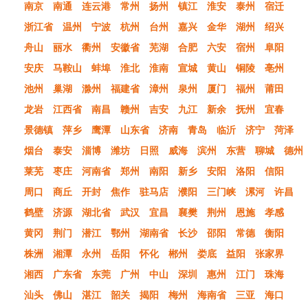
南京
南通
连云港
常州
扬州
镇江
淮安
泰州
宿迁
浙江省
温州
宁波
杭州
台州
嘉兴
金华
湖州
绍兴
舟山
丽水
衢州
安徽省
芜湖
合肥
六安
宿州
阜阳
安庆
马鞍山
蚌埠
淮北
淮南
宣城
黄山
铜陵
亳州
池州
巢湖
滁州
福建省
漳州
泉州
厦门
福州
莆田
龙岩
江西省
南昌
赣州
吉安
九江
新余
抚州
宜春
景德镇
萍乡
鹰潭
山东省
济南
青岛
临沂
济宁
菏泽
烟台
泰安
淄博
潍坊
日照
威海
滨州
东营
聊城
德州
莱芜
枣庄
河南省
郑州
南阳
新乡
安阳
洛阳
信阳
周口
商丘
开封
焦作
驻马店
濮阳
三门峡
漯河
许昌
鹤壁
济源
湖北省
武汉
宜昌
襄樊
荆州
恩施
孝感
黄冈
荆门
潜江
鄂州
湖南省
长沙
邵阳
常德
衡阳
株洲
湘潭
永州
岳阳
怀化
郴州
娄底
益阳
张家界
湘西
广东省
东莞
广州
中山
深圳
惠州
江门
珠海
汕头
佛山
湛江
韶关
揭阳
梅州
海南省
三亚
海口