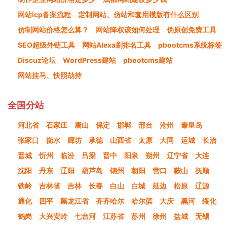
网站icp备案流程
定制网站、仿站和套用模版有什么区别
仿制网站价格怎么算？
网站降权该如何处理
伪原创免费工具
SEO超级外链工具
网站Alexa刷排名工具
pbootcms系统标签
Discuz论坛
WordPress建站
pbootcms建站
网站挂马、快照劫持
全国分站
河北省
石家庄
唐山
保定
邯郸
邢台
沧州
秦皇岛
张家口
衡水
廊坊
承德
山西省
太原
大同
运城
长治
晋城
忻州
临汾
吕梁
晋中
阳泉
朔州
辽宁省
大连
沈阳
丹东
辽阳
葫芦岛
锦州
朝阳
营口
鞍山
抚顺
铁岭
吉林省
吉林
长春
白山
白城
延边
松原
辽源
通化
四平
黑龙江省
齐齐哈尔
哈尔滨
大庆
黑河
绥化
鹤岗
大兴安岭
七台河
江苏省
苏州
徐州
盐城
无锡