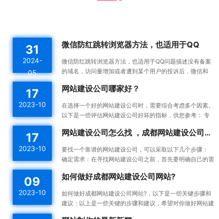
微信防红跳转浏览器方法，也适用于QQ
31
2024-
微信防红跳转浏览器方法，也适用于QQ问题描述没有备案
的域名，访问量增加或者遭到某个用户的投诉后，微信和
05
QQ内置浏览器会触发风控机制，将对应域名拉入分类黑名
网站建设公司哪家好？
17
单。这...
2023-10
在选择一个好的网站建设公司时，需要综合考虑多个因素。
以下是一些评估网站建设公司好坏的指标，供您参考： 专
业能力：一个好的网站建设公司应该具备专业的技术能力...
网站建设公司怎么找 ，成都网站建设公司做网站靠谱吗
17
2023-10
要找一个靠谱的网站建设公司，可以采取以下几个步骤：
确定需求：在寻找网站建设公司之前，首先要明确自己的需
求。确定你想要建设的网站类型、功能需求、预算等，这...
如何做好成都网站建设公司网站?
09
2023-10
如何做好成都网站建设公司网站?，以下是一些关键步骤和
建议：以上是一些关键的步骤和建议，希望对你做好网站建
设有所帮助。确定目标和受众：在开始建设网站之前，明确