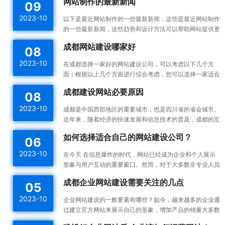
网站制作的最新新闻
09
你的...
2023-10
以下是最近网站制作的一些最新新闻：这些是最近网站制作
的一些最新新闻，这些趋势和设计方法可以帮助网站提供更
好的用户体验，并提高网站的可用性和可访问性。响应式设
成都网站建设哪家好
08
计：...
2023-10
在成都选择一家好的网站建设公司，可以考虑以下几个方
面：根据以上几个方面进行综合考虑，您可以选择一家适合
您需求的成都网站建设公司。建议您在选择之前多与不同的
成都建设网站必要原因
08
公司进...
2023-10
成都是中国西部地区的重要城市，也是四川省的省会城市。
近年来，随着经济的快速发展和信息技术的普及，成都的互
联网产业也蓬勃发展。为了更好地宣传成都的发展成果和吸
如何选择适合自己的网站建设公司？
06
引更...
2023-10
在今天 在信息爆炸的时代，网站已经成为企业和个人展示
形象与用户互动的重要窗口。然而，对于大多数非专业人员
来说，构建一个高效的、漂亮的网站不是一件容易的事情。
成都企业网站建设需要关注的几点
05
所以...
2023-10
企业网站建设的一般要素有哪些？如今，越来越多的企业通
过建立官方网站来展示自己的形象，增加产品的销量大多数
企业都没有自己专门的网站建设团队，如何建设企业网站是