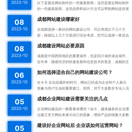
2023-10
以下是最近网站制作的一些最新新闻：这些是最近网站制作
的一些最新新闻，这些趋势和设计方法可以帮助网站提供更
好的用户体验，并提高网站的可用性和可访问性。响应式设
成都网站建设哪家好
08
计：...
2023-10
在成都选择一家好的网站建设公司，可以考虑以下几个方
面：根据以上几个方面进行综合考虑，您可以选择一家适合
您需求的成都网站建设公司。建议您在选择之前多与不同的
成都建设网站必要原因
08
公司进...
2023-10
成都是中国西部地区的重要城市，也是四川省的省会城市。
近年来，随着经济的快速发展和信息技术的普及，成都的互
联网产业也蓬勃发展。为了更好地宣传成都的发展成果和吸
如何选择适合自己的网站建设公司？
06
引更...
2023-10
在今天 在信息爆炸的时代，网站已经成为企业和个人展示
形象与用户互动的重要窗口。然而，对于大多数非专业人员
来说，构建一个高效的、漂亮的网站不是一件容易的事情。
成都企业网站建设需要关注的几点
05
所以...
2023-10
企业网站建设的一般要素有哪些？如今，越来越多的企业通
过建立官方网站来展示自己的形象，增加产品的销量大多数
企业都没有自己专门的网站建设团队，如何建设企业网站是
建设好企业网站后 企业该如何运营网站？
05
一件...