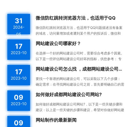
微信防红跳转浏览器方法，也适用于QQ
31
2024-
微信防红跳转浏览器方法，也适用于QQ问题描述没有备案
的域名，访问量增加或者遭到某个用户的投诉后，微信和
05
QQ内置浏览器会触发风控机制，将对应域名拉入分类黑名
网站建设公司哪家好？
17
单。这...
2023-10
在选择一个好的网站建设公司时，需要综合考虑多个因素。
以下是一些评估网站建设公司好坏的指标，供您参考： 专
业能力：一个好的网站建设公司应该具备专业的技术能力...
网站建设公司怎么找 ，成都网站建设公司做网站靠谱吗
17
2023-10
要找一个靠谱的网站建设公司，可以采取以下几个步骤：
确定需求：在寻找网站建设公司之前，首先要明确自己的需
求。确定你想要建设的网站类型、功能需求、预算等，这...
如何做好成都网站建设公司网站?
09
2023-10
如何做好成都网站建设公司网站?，以下是一些关键步骤和
建议：以上是一些关键的步骤和建议，希望对你做好网站建
设有所帮助。确定目标和受众：在开始建设网站之前，明确
网站制作的最新新闻
09
你的...