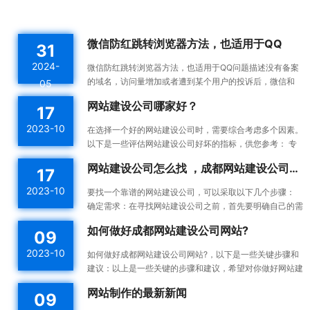
微信防红跳转浏览器方法，也适用于QQ
31
2024-
微信防红跳转浏览器方法，也适用于QQ问题描述没有备案
的域名，访问量增加或者遭到某个用户的投诉后，微信和
05
QQ内置浏览器会触发风控机制，将对应域名拉入分类黑名
网站建设公司哪家好？
17
单。这...
2023-10
在选择一个好的网站建设公司时，需要综合考虑多个因素。
以下是一些评估网站建设公司好坏的指标，供您参考： 专
业能力：一个好的网站建设公司应该具备专业的技术能力...
网站建设公司怎么找 ，成都网站建设公司做网站靠谱吗
17
2023-10
要找一个靠谱的网站建设公司，可以采取以下几个步骤：
确定需求：在寻找网站建设公司之前，首先要明确自己的需
求。确定你想要建设的网站类型、功能需求、预算等，这...
如何做好成都网站建设公司网站?
09
2023-10
如何做好成都网站建设公司网站?，以下是一些关键步骤和
建议：以上是一些关键的步骤和建议，希望对你做好网站建
设有所帮助。确定目标和受众：在开始建设网站之前，明确
网站制作的最新新闻
09
你的...