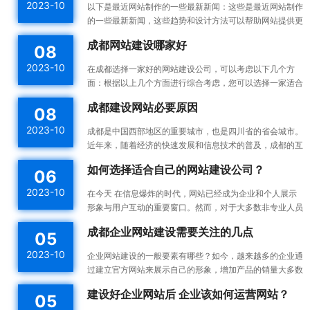
2023-10
以下是最近网站制作的一些最新新闻：这些是最近网站制作
的一些最新新闻，这些趋势和设计方法可以帮助网站提供更
好的用户体验，并提高网站的可用性和可访问性。响应式设
成都网站建设哪家好
08
计：...
2023-10
在成都选择一家好的网站建设公司，可以考虑以下几个方
面：根据以上几个方面进行综合考虑，您可以选择一家适合
您需求的成都网站建设公司。建议您在选择之前多与不同的
成都建设网站必要原因
08
公司进...
2023-10
成都是中国西部地区的重要城市，也是四川省的省会城市。
近年来，随着经济的快速发展和信息技术的普及，成都的互
联网产业也蓬勃发展。为了更好地宣传成都的发展成果和吸
如何选择适合自己的网站建设公司？
06
引更...
2023-10
在今天 在信息爆炸的时代，网站已经成为企业和个人展示
形象与用户互动的重要窗口。然而，对于大多数非专业人员
来说，构建一个高效的、漂亮的网站不是一件容易的事情。
成都企业网站建设需要关注的几点
05
所以...
2023-10
企业网站建设的一般要素有哪些？如今，越来越多的企业通
过建立官方网站来展示自己的形象，增加产品的销量大多数
企业都没有自己专门的网站建设团队，如何建设企业网站是
建设好企业网站后 企业该如何运营网站？
05
一件...