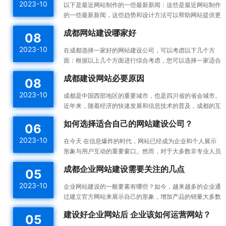
2023-10
以下是最近网站制作的一些最新新闻：这些是最近网站制作
的一些最新新闻，这些趋势和设计方法可以帮助网站提供更
好的用户体验，并提高网站的可用性和可访问性。响应式设
成都网站建设哪家好
08
计：...
2023-10
在成都选择一家好的网站建设公司，可以考虑以下几个方
面：根据以上几个方面进行综合考虑，您可以选择一家适合
您需求的成都网站建设公司。建议您在选择之前多与不同的
成都建设网站必要原因
08
公司进...
2023-10
成都是中国西部地区的重要城市，也是四川省的省会城市。
近年来，随着经济的快速发展和信息技术的普及，成都的互
联网产业也蓬勃发展。为了更好地宣传成都的发展成果和吸
如何选择适合自己的网站建设公司？
06
引更...
2023-10
在今天 在信息爆炸的时代，网站已经成为企业和个人展示
形象与用户互动的重要窗口。然而，对于大多数非专业人员
来说，构建一个高效的、漂亮的网站不是一件容易的事情。
成都企业网站建设需要关注的几点
05
所以...
2023-10
企业网站建设的一般要素有哪些？如今，越来越多的企业通
过建立官方网站来展示自己的形象，增加产品的销量大多数
企业都没有自己专门的网站建设团队，如何建设企业网站是
建设好企业网站后 企业该如何运营网站？
05
一件...