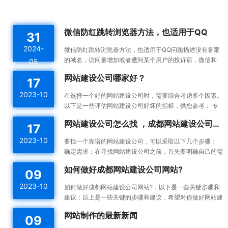
微信防红跳转浏览器方法，也适用于QQ
31
2024-
微信防红跳转浏览器方法，也适用于QQ问题描述没有备案
的域名，访问量增加或者遭到某个用户的投诉后，微信和
05
QQ内置浏览器会触发风控机制，将对应域名拉入分类黑名
网站建设公司哪家好？
17
单。这...
2023-10
在选择一个好的网站建设公司时，需要综合考虑多个因素。
以下是一些评估网站建设公司好坏的指标，供您参考： 专
业能力：一个好的网站建设公司应该具备专业的技术能力...
网站建设公司怎么找 ，成都网站建设公司做网站靠谱吗
17
2023-10
要找一个靠谱的网站建设公司，可以采取以下几个步骤：
确定需求：在寻找网站建设公司之前，首先要明确自己的需
求。确定你想要建设的网站类型、功能需求、预算等，这...
如何做好成都网站建设公司网站?
09
2023-10
如何做好成都网站建设公司网站?，以下是一些关键步骤和
建议：以上是一些关键的步骤和建议，希望对你做好网站建
设有所帮助。确定目标和受众：在开始建设网站之前，明确
网站制作的最新新闻
09
你的...