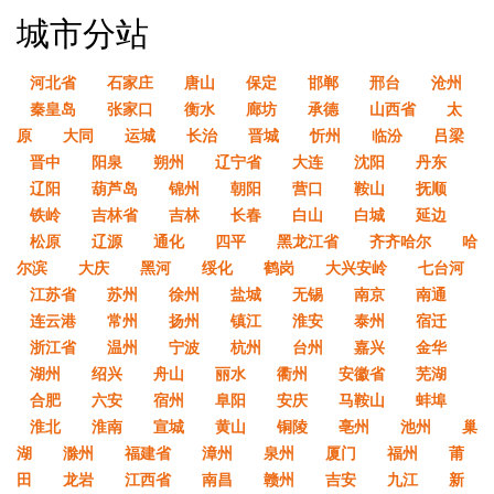
城市分站
河北省
石家庄
唐山
保定
邯郸
邢台
沧州
秦皇岛
张家口
衡水
廊坊
承德
山西省
太
原
大同
运城
长治
晋城
忻州
临汾
吕梁
晋中
阳泉
朔州
辽宁省
大连
沈阳
丹东
辽阳
葫芦岛
锦州
朝阳
营口
鞍山
抚顺
铁岭
吉林省
吉林
长春
白山
白城
延边
松原
辽源
通化
四平
黑龙江省
齐齐哈尔
哈
尔滨
大庆
黑河
绥化
鹤岗
大兴安岭
七台河
江苏省
苏州
徐州
盐城
无锡
南京
南通
连云港
常州
扬州
镇江
淮安
泰州
宿迁
浙江省
温州
宁波
杭州
台州
嘉兴
金华
湖州
绍兴
舟山
丽水
衢州
安徽省
芜湖
合肥
六安
宿州
阜阳
安庆
马鞍山
蚌埠
淮北
淮南
宣城
黄山
铜陵
亳州
池州
巢
湖
滁州
福建省
漳州
泉州
厦门
福州
莆
田
龙岩
江西省
南昌
赣州
吉安
九江
新