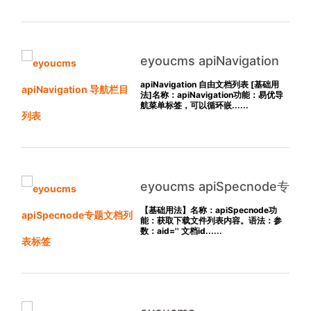
eyoucms apiNavigation
导航栏目列表
apiNavigation 自由文档列表 [基础用
法]名称：apiNavigation功能：易优导
航菜单标签，可以循环嵌......
eyoucms apiSpecnode专
题文档列表标签
【基础用法】名称：apiSpecnode功
能：获取下载文件列表内容。语法：参
数：aid='' 文档id......