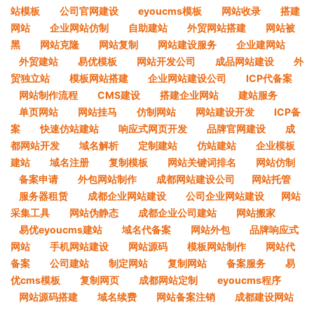
站模板
公司官网建设
eyoucms模板
网站收录
搭建
网站
企业网站仿制
自助建站
外贸网站搭建
网站被
黑
网站克隆
网站复制
网站建设服务
企业建网站
外贸建站
易优模板
网站开发公司
成品网站建设
外
贸独立站
模板网站搭建
企业网站建设公司
ICP代备案
网站制作流程
CMS建设
搭建企业网站
建站服务
单页网站
网站挂马
仿制网站
网站建设开发
ICP备
案
快速仿站建站
响应式网页开发
品牌官网建设
成
都网站开发
域名解析
定制建站
仿站建站
企业模板
建站
域名注册
复制模板
网站关键词排名
网站仿制
备案申请
外包网站制作
成都网站建设公司​
网站托管
服务器租赁
成都企业网站建设
公司企业网站建设​
网站
采集工具
网站伪静态
成都企业公司建站
网站搬家
易优eyoucms建站
域名代备案
网站外包
品牌响应式
网站
手机网站建设
网站源码
模板网站制作
网站代
备案
公司建站
制定网站
复制网站
备案服务
易
优cms模板
复制网页
成都网站定制
eyoucms程序
网站源码搭建
域名续费
网站备案注销
成都建设网站