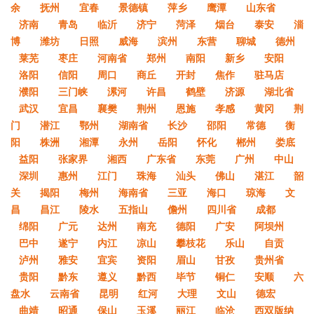
余
抚州
宜春
景德镇
萍乡
鹰潭
山东省
济南
青岛
临沂
济宁
菏泽
烟台
泰安
淄
博
潍坊
日照
威海
滨州
东营
聊城
德州
莱芜
枣庄
河南省
郑州
南阳
新乡
安阳
洛阳
信阳
周口
商丘
开封
焦作
驻马店
濮阳
三门峡
漯河
许昌
鹤壁
济源
湖北省
武汉
宜昌
襄樊
荆州
恩施
孝感
黄冈
荆
门
潜江
鄂州
湖南省
长沙
邵阳
常德
衡
阳
株洲
湘潭
永州
岳阳
怀化
郴州
娄底
益阳
张家界
湘西
广东省
东莞
广州
中山
深圳
惠州
江门
珠海
汕头
佛山
湛江
韶
关
揭阳
梅州
海南省
三亚
海口
琼海
文
昌
昌江
陵水
五指山
儋州
四川省
成都
绵阳
广元
达州
南充
德阳
广安
阿坝州
巴中
遂宁
内江
凉山
攀枝花
乐山
自贡
泸州
雅安
宜宾
资阳
眉山
甘孜
贵州省
贵阳
黔东
遵义
黔西
毕节
铜仁
安顺
六
盘水
云南省
昆明
红河
大理
文山
德宏
曲靖
昭通
保山
玉溪
丽江
临沧
西双版纳