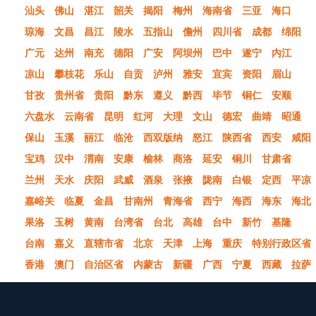
汕头
佛山
湛江
韶关
揭阳
梅州
海南省
三亚
海口
琼海
文昌
昌江
陵水
五指山
儋州
四川省
成都
绵阳
广元
达州
南充
德阳
广安
阿坝州
巴中
遂宁
内江
凉山
攀枝花
乐山
自贡
泸州
雅安
宜宾
资阳
眉山
甘孜
贵州省
贵阳
黔东
遵义
黔西
毕节
铜仁
安顺
六盘水
云南省
昆明
红河
大理
文山
德宏
曲靖
昭通
保山
玉溪
丽江
临沧
西双版纳
怒江
陕西省
西安
咸阳
宝鸡
汉中
渭南
安康
榆林
商洛
延安
铜川
甘肃省
兰州
天水
庆阳
武威
酒泉
张掖
陇南
白银
定西
平凉
嘉峪关
临夏
金昌
甘南州
青海省
西宁
海西
海东
海北
果洛
玉树
黄南
台湾省
台北
高雄
台中
新竹
基隆
台南
嘉义
直辖市省
北京
天津
上海
重庆
特别行政区省
香港
澳门
自治区省
内蒙古
新疆
广西
宁夏
西藏
拉萨