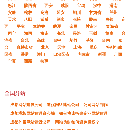
怒江
陕西省
西安
咸阳
宝鸡
汉中
渭南
安康
榆林
商洛
延安
铜川
甘肃省
兰州
天水
庆阳
武威
酒泉
张掖
陇南
白银
定
西
平凉
嘉峪关
临夏
金昌
甘南州
青海省
西宁
海西
海东
海北
果洛
玉树
黄南
台
湾省
台北
高雄
台中
新竹
基隆
台南
嘉
义
直辖市省
北京
天津
上海
重庆
特别行政
区省
香港
澳门
自治区省
内蒙古
新疆
广西
宁夏
西藏
拉萨
全国分站
成都网站建设公司
速优网络建站公司
公司网站制作
成都模板网站建设多少钱
如何快速搭建企业网站建设
成都外贸网站建设公司
网站仿制如何避免侵权？