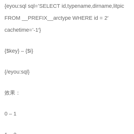
{eyou:sql sql=’SELECT id,typename,dirname,litpic
FROM __PREFIX__arctype WHERE id = 2′
cachetime=’-1′}
{$key} – {$i}
{/eyou:sql}
效果：
0 – 1