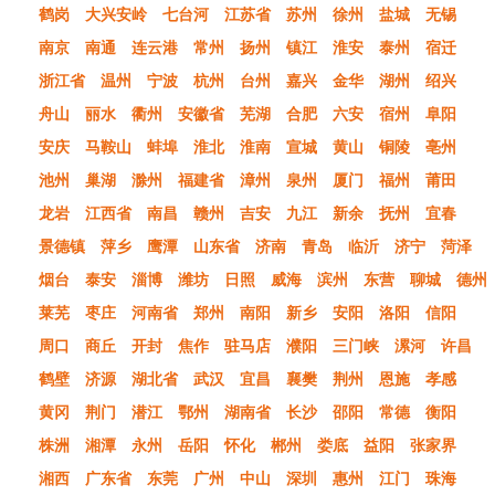
鹤岗
大兴安岭
七台河
江苏省
苏州
徐州
盐城
无锡
南京
南通
连云港
常州
扬州
镇江
淮安
泰州
宿迁
浙江省
温州
宁波
杭州
台州
嘉兴
金华
湖州
绍兴
舟山
丽水
衢州
安徽省
芜湖
合肥
六安
宿州
阜阳
安庆
马鞍山
蚌埠
淮北
淮南
宣城
黄山
铜陵
亳州
池州
巢湖
滁州
福建省
漳州
泉州
厦门
福州
莆田
龙岩
江西省
南昌
赣州
吉安
九江
新余
抚州
宜春
景德镇
萍乡
鹰潭
山东省
济南
青岛
临沂
济宁
菏泽
烟台
泰安
淄博
潍坊
日照
威海
滨州
东营
聊城
德州
莱芜
枣庄
河南省
郑州
南阳
新乡
安阳
洛阳
信阳
周口
商丘
开封
焦作
驻马店
濮阳
三门峡
漯河
许昌
鹤壁
济源
湖北省
武汉
宜昌
襄樊
荆州
恩施
孝感
黄冈
荆门
潜江
鄂州
湖南省
长沙
邵阳
常德
衡阳
株洲
湘潭
永州
岳阳
怀化
郴州
娄底
益阳
张家界
湘西
广东省
东莞
广州
中山
深圳
惠州
江门
珠海