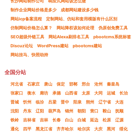
长沙网站制作公司
响应式网站该怎么做
制作企业网站价格是多少
成都网站建设多少钱
网站icp备案流程
定制网站、仿站和套用模版有什么区别
仿制网站价格怎么算？
网站降权该如何处理
伪原创免费工具
SEO超级外链工具
网站Alexa刷排名工具
pbootcms系统标签
Discuz论坛
WordPress建站
pbootcms建站
网站挂马、快照劫持
全国分站
河北省
石家庄
唐山
保定
邯郸
邢台
沧州
秦皇岛
张家口
衡水
廊坊
承德
山西省
太原
大同
运城
长治
晋城
忻州
临汾
吕梁
晋中
阳泉
朔州
辽宁省
大连
沈阳
丹东
辽阳
葫芦岛
锦州
朝阳
营口
鞍山
抚顺
铁岭
吉林省
吉林
长春
白山
白城
延边
松原
辽源
通化
四平
黑龙江省
齐齐哈尔
哈尔滨
大庆
黑河
绥化