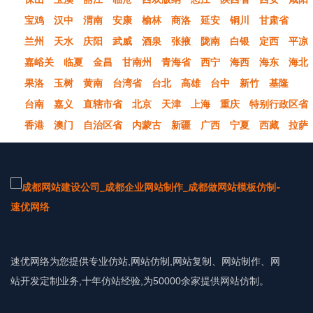
宝鸡
汉中
渭南
安康
榆林
商洛
延安
铜川
甘肃省
兰州
天水
庆阳
武威
酒泉
张掖
陇南
白银
定西
平凉
嘉峪关
临夏
金昌
甘南州
青海省
西宁
海西
海东
海北
果洛
玉树
黄南
台湾省
台北
高雄
台中
新竹
基隆
台南
嘉义
直辖市省
北京
天津
上海
重庆
特别行政区省
香港
澳门
自治区省
内蒙古
新疆
广西
宁夏
西藏
拉萨
速优网络为您提供专业仿站,网站仿制,网站复制、网站制作、网
站开发定制业务,十年仿站经验,为50000余家提供网站仿制。