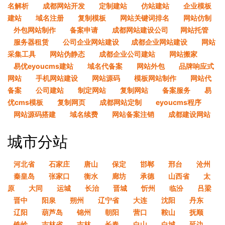
名解析
成都网站开发
定制建站
仿站建站
企业模板
建站
域名注册
复制模板
网站关键词排名
网站仿制
外包网站制作
备案申请
成都网站建设公司​
网站托管
服务器租赁
公司企业网站建设​
成都企业网站建设
网站
采集工具
网站伪静态
成都企业公司建站
网站搬家
易优eyoucms建站
域名代备案
网站外包
品牌响应式
网站
手机网站建设
网站源码
模板网站制作
网站代
备案
公司建站
制定网站
复制网站
备案服务
易
优cms模板
复制网页
成都网站定制
eyoucms程序
网站源码搭建
域名续费
网站备案注销
成都建设网站
城市分站
河北省
石家庄
唐山
保定
邯郸
邢台
沧州
秦皇岛
张家口
衡水
廊坊
承德
山西省
太
原
大同
运城
长治
晋城
忻州
临汾
吕梁
晋中
阳泉
朔州
辽宁省
大连
沈阳
丹东
辽阳
葫芦岛
锦州
朝阳
营口
鞍山
抚顺
铁岭
吉林省
吉林
长春
白山
白城
延边