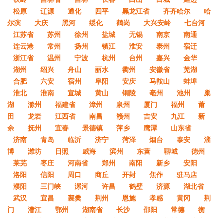
松原
辽源
通化
四平
黑龙江省
齐齐哈尔
哈
尔滨
大庆
黑河
绥化
鹤岗
大兴安岭
七台河
江苏省
苏州
徐州
盐城
无锡
南京
南通
连云港
常州
扬州
镇江
淮安
泰州
宿迁
浙江省
温州
宁波
杭州
台州
嘉兴
金华
湖州
绍兴
舟山
丽水
衢州
安徽省
芜湖
合肥
六安
宿州
阜阳
安庆
马鞍山
蚌埠
淮北
淮南
宣城
黄山
铜陵
亳州
池州
巢
湖
滁州
福建省
漳州
泉州
厦门
福州
莆
田
龙岩
江西省
南昌
赣州
吉安
九江
新
余
抚州
宜春
景德镇
萍乡
鹰潭
山东省
济南
青岛
临沂
济宁
菏泽
烟台
泰安
淄
博
潍坊
日照
威海
滨州
东营
聊城
德州
莱芜
枣庄
河南省
郑州
南阳
新乡
安阳
洛阳
信阳
周口
商丘
开封
焦作
驻马店
濮阳
三门峡
漯河
许昌
鹤壁
济源
湖北省
武汉
宜昌
襄樊
荆州
恩施
孝感
黄冈
荆
门
潜江
鄂州
湖南省
长沙
邵阳
常德
衡