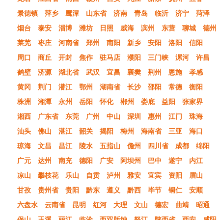
景德镇
萍乡
鹰潭
山东省
济南
青岛
临沂
济宁
菏泽
烟台
泰安
淄博
潍坊
日照
威海
滨州
东营
聊城
德州
莱芜
枣庄
河南省
郑州
南阳
新乡
安阳
洛阳
信阳
周口
商丘
开封
焦作
驻马店
濮阳
三门峡
漯河
许昌
鹤壁
济源
湖北省
武汉
宜昌
襄樊
荆州
恩施
孝感
黄冈
荆门
潜江
鄂州
湖南省
长沙
邵阳
常德
衡阳
株洲
湘潭
永州
岳阳
怀化
郴州
娄底
益阳
张家界
湘西
广东省
东莞
广州
中山
深圳
惠州
江门
珠海
汕头
佛山
湛江
韶关
揭阳
梅州
海南省
三亚
海口
琼海
文昌
昌江
陵水
五指山
儋州
四川省
成都
绵阳
广元
达州
南充
德阳
广安
阿坝州
巴中
遂宁
内江
凉山
攀枝花
乐山
自贡
泸州
雅安
宜宾
资阳
眉山
甘孜
贵州省
贵阳
黔东
遵义
黔西
毕节
铜仁
安顺
六盘水
云南省
昆明
红河
大理
文山
德宏
曲靖
昭通
保山
玉溪
丽江
临沧
西双版纳
怒江
陕西省
西安
咸阳