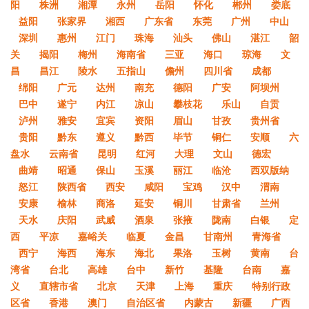
阳
株洲
湘潭
永州
岳阳
怀化
郴州
娄底
益阳
张家界
湘西
广东省
东莞
广州
中山
深圳
惠州
江门
珠海
汕头
佛山
湛江
韶
关
揭阳
梅州
海南省
三亚
海口
琼海
文
昌
昌江
陵水
五指山
儋州
四川省
成都
绵阳
广元
达州
南充
德阳
广安
阿坝州
巴中
遂宁
内江
凉山
攀枝花
乐山
自贡
泸州
雅安
宜宾
资阳
眉山
甘孜
贵州省
贵阳
黔东
遵义
黔西
毕节
铜仁
安顺
六
盘水
云南省
昆明
红河
大理
文山
德宏
曲靖
昭通
保山
玉溪
丽江
临沧
西双版纳
怒江
陕西省
西安
咸阳
宝鸡
汉中
渭南
安康
榆林
商洛
延安
铜川
甘肃省
兰州
天水
庆阳
武威
酒泉
张掖
陇南
白银
定
西
平凉
嘉峪关
临夏
金昌
甘南州
青海省
西宁
海西
海东
海北
果洛
玉树
黄南
台
湾省
台北
高雄
台中
新竹
基隆
台南
嘉
义
直辖市省
北京
天津
上海
重庆
特别行政
区省
香港
澳门
自治区省
内蒙古
新疆
广西