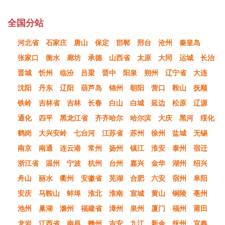
全国分站
河北省
石家庄
唐山
保定
邯郸
邢台
沧州
秦皇岛
张家口
衡水
廊坊
承德
山西省
太原
大同
运城
长治
晋城
忻州
临汾
吕梁
晋中
阳泉
朔州
辽宁省
大连
沈阳
丹东
辽阳
葫芦岛
锦州
朝阳
营口
鞍山
抚顺
铁岭
吉林省
吉林
长春
白山
白城
延边
松原
辽源
通化
四平
黑龙江省
齐齐哈尔
哈尔滨
大庆
黑河
绥化
鹤岗
大兴安岭
七台河
江苏省
苏州
徐州
盐城
无锡
南京
南通
连云港
常州
扬州
镇江
淮安
泰州
宿迁
浙江省
温州
宁波
杭州
台州
嘉兴
金华
湖州
绍兴
舟山
丽水
衢州
安徽省
芜湖
合肥
六安
宿州
阜阳
安庆
马鞍山
蚌埠
淮北
淮南
宣城
黄山
铜陵
亳州
池州
巢湖
滁州
福建省
漳州
泉州
厦门
福州
莆田
龙岩
江西省
南昌
赣州
吉安
九江
新余
抚州
宜春