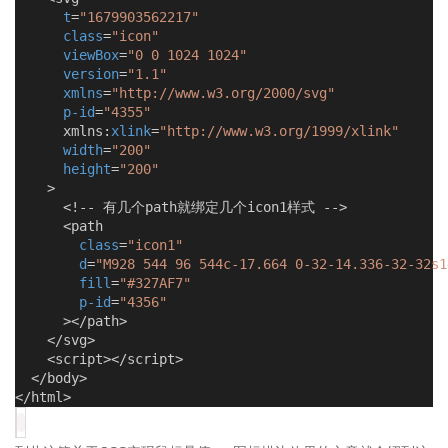
t
=
"1679903562217"
class
=
"icon"
viewBox
=
"0 0 1024 1024"
version
=
"1.1"
xmlns
=
"http://www.w3.org/2000/svg"
p-id
=
"4355"
      xmlns:
xlink
=
"http://www.w3.org/1999/xlink"
width
=
"200"
height
=
"200"
    >
      <!-- 有几个path就绑定几个icon1样式 -->
      <path
class
=
"icon1"
d
=
"M928 544 96 544c-17.664 0-32-14.336-32-32s1
fill
=
"#327AF7"
p-id
=
"4356"
      ></path>
    </svg>
    <script></script>
  </body>
</html>