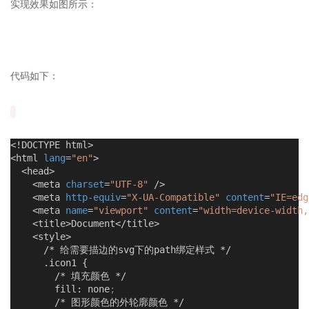
实现效果如图所示：
代码如下：
<!DOCTYPE html>
<html 
lang
=
"en"
>
  <head>
    <meta 
charset
=
"UTF-8"
 />
    <meta 
http-equiv
=
"X-UA-Compatible"
content
=
"IE=edg
    <meta 
name
=
"viewport"
content
=
"width=device-width,
    <title>Document</title>
    <style>
      /* 给需要描边的svg下的path绑定样式 */
      .icon1 {
        /* 填充颜色 */
        fill: none
;
        /* 图形颜色的外轮廓颜色 */