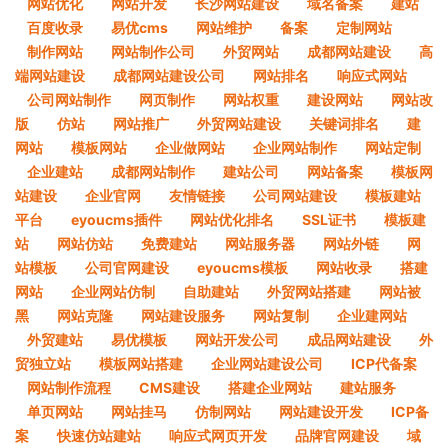
网站优化
网站开发
长沙网站建设
域名备案
建站
百度收录
易优cms
网站维护
备案
定制网站
制作网站
网站制作公司
外贸网站
成都网站建设
高
端网站建设
成都网站建设公司
网站排名
响应式网站
公司网站制作
网页制作
网站权重
建设网站
网站改
版
仿站
网站推广
外贸网站建设
关键词排名
建
网站
模板网站
企业做网站
企业网站制作
网站定制
企业建站
成都网站制作
建站公司
网站备案
模板网
站建设
企业官网
友情链接
公司网站建设
模板建站
平台
eyoucms插件
网站优化排名
SSL证书
模板建
站
网站仿站
免费建站
网站服务器
网站外链
网
站模板
公司官网建设
eyoucms模板
网站收录
搭建
网站
企业网站仿制
自助建站
外贸网站搭建
网站被
黑
网站克隆
网站建设服务
网站复制
企业建网站
外贸建站
易优模板
网站开发公司
成品网站建设
外
贸独立站
模板网站搭建
企业网站建设公司
ICP代备案
网站制作流程
CMS建设
搭建企业网站
建站服务
单页网站
网站挂马
仿制网站
网站建设开发
ICP备
案
快速仿站建站
响应式网页开发
品牌官网建设
域