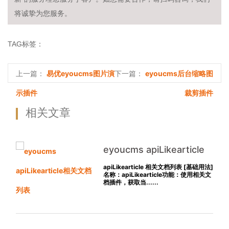
将诚挚为您服务。
TAG标签：
易优eyoucms图片演
eyoucms后台缩略图
上一篇：
下一篇：
示插件
裁剪插件
相关文章
eyoucms apiLikearticle
相关文档列表
apiLikearticle 相关文档列表 [基础用法]
名称：apiLikearticle功能：使用相关文
档插件，获取当......