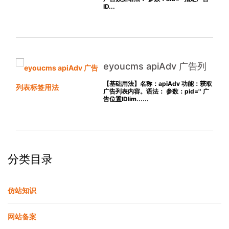
ID...
eyoucms apiAdv 广告列
表标签用法
【基础用法】名称：apiAdv 功能：获取
广告列表内容。语法： 参数：pid='' 广
告位置IDlim......
分类目录
仿站知识
网站备案