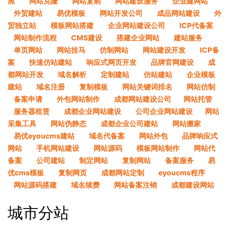
黑
网站克隆
网站复制
网站建设服务
企业建网站
外贸建站
易优模板
网站开发公司
成品网站建设
外
贸独立站
模板网站搭建
企业网站建设公司
ICP代备案
网站制作流程
CMS建设
搭建企业网站
建站服务
单页网站
网站挂马
仿制网站
网站建设开发
ICP备
案
快速仿站建站
响应式网页开发
品牌官网建设
成
都网站开发
域名解析
定制建站
仿站建站
企业模板
建站
域名注册
复制模板
网站关键词排名
网站仿制
备案申请
外包网站制作
成都网站建设公司​
网站托管
服务器租赁
成都企业网站建设
公司企业网站建设​
网站
采集工具
网站伪静态
成都企业公司建站
网站搬家
易优eyoucms建站
域名代备案
网站外包
品牌响应式
网站
手机网站建设
网站源码
模板网站制作
网站代
备案
公司建站
制定网站
复制网站
备案服务
易
优cms模板
复制网页
成都网站定制
eyoucms程序
网站源码搭建
域名续费
网站备案注销
成都建设网站
城市分站