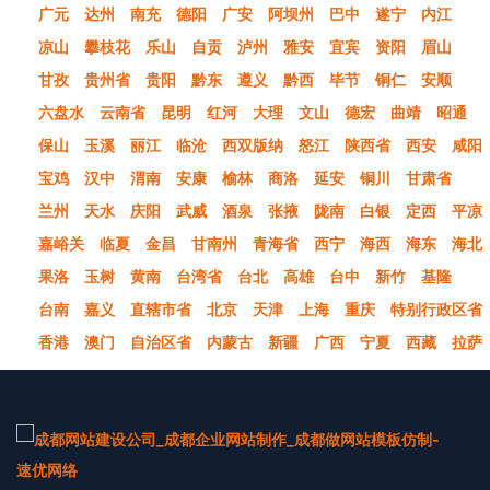
广元
达州
南充
德阳
广安
阿坝州
巴中
遂宁
内江
凉山
攀枝花
乐山
自贡
泸州
雅安
宜宾
资阳
眉山
甘孜
贵州省
贵阳
黔东
遵义
黔西
毕节
铜仁
安顺
六盘水
云南省
昆明
红河
大理
文山
德宏
曲靖
昭通
保山
玉溪
丽江
临沧
西双版纳
怒江
陕西省
西安
咸阳
宝鸡
汉中
渭南
安康
榆林
商洛
延安
铜川
甘肃省
兰州
天水
庆阳
武威
酒泉
张掖
陇南
白银
定西
平凉
嘉峪关
临夏
金昌
甘南州
青海省
西宁
海西
海东
海北
果洛
玉树
黄南
台湾省
台北
高雄
台中
新竹
基隆
台南
嘉义
直辖市省
北京
天津
上海
重庆
特别行政区省
香港
澳门
自治区省
内蒙古
新疆
广西
宁夏
西藏
拉萨