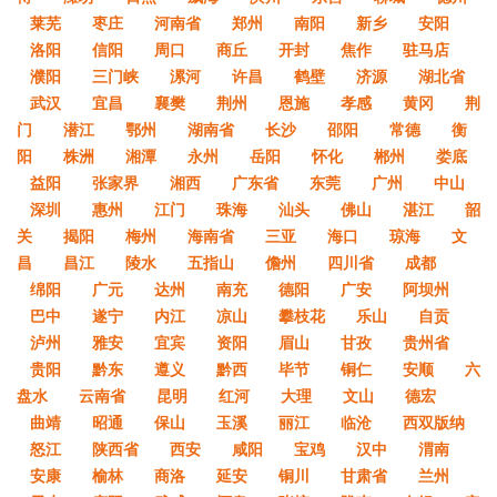
莱芜
枣庄
河南省
郑州
南阳
新乡
安阳
洛阳
信阳
周口
商丘
开封
焦作
驻马店
濮阳
三门峡
漯河
许昌
鹤壁
济源
湖北省
武汉
宜昌
襄樊
荆州
恩施
孝感
黄冈
荆
门
潜江
鄂州
湖南省
长沙
邵阳
常德
衡
阳
株洲
湘潭
永州
岳阳
怀化
郴州
娄底
益阳
张家界
湘西
广东省
东莞
广州
中山
深圳
惠州
江门
珠海
汕头
佛山
湛江
韶
关
揭阳
梅州
海南省
三亚
海口
琼海
文
昌
昌江
陵水
五指山
儋州
四川省
成都
绵阳
广元
达州
南充
德阳
广安
阿坝州
巴中
遂宁
内江
凉山
攀枝花
乐山
自贡
泸州
雅安
宜宾
资阳
眉山
甘孜
贵州省
贵阳
黔东
遵义
黔西
毕节
铜仁
安顺
六
盘水
云南省
昆明
红河
大理
文山
德宏
曲靖
昭通
保山
玉溪
丽江
临沧
西双版纳
怒江
陕西省
西安
咸阳
宝鸡
汉中
渭南
安康
榆林
商洛
延安
铜川
甘肃省
兰州