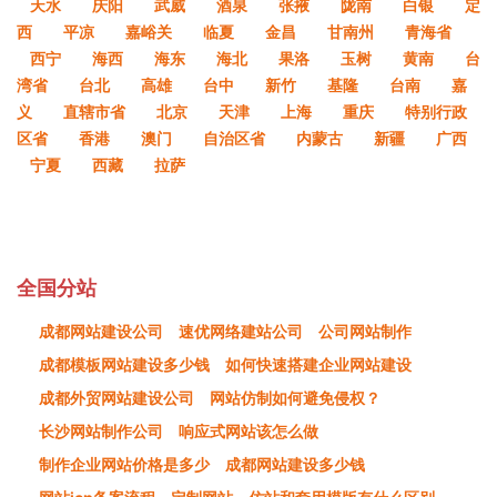
天水
庆阳
武威
酒泉
张掖
陇南
白银
定
西
平凉
嘉峪关
临夏
金昌
甘南州
青海省
西宁
海西
海东
海北
果洛
玉树
黄南
台
湾省
台北
高雄
台中
新竹
基隆
台南
嘉
义
直辖市省
北京
天津
上海
重庆
特别行政
区省
香港
澳门
自治区省
内蒙古
新疆
广西
宁夏
西藏
拉萨
全国分站
成都网站建设公司
速优网络建站公司
公司网站制作
成都模板网站建设多少钱
如何快速搭建企业网站建设
成都外贸网站建设公司
网站仿制如何避免侵权？
长沙网站制作公司
响应式网站该怎么做
制作企业网站价格是多少
成都网站建设多少钱