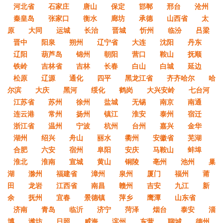
河北省
石家庄
唐山
保定
邯郸
邢台
沧州
秦皇岛
张家口
衡水
廊坊
承德
山西省
太
原
大同
运城
长治
晋城
忻州
临汾
吕梁
晋中
阳泉
朔州
辽宁省
大连
沈阳
丹东
辽阳
葫芦岛
锦州
朝阳
营口
鞍山
抚顺
铁岭
吉林省
吉林
长春
白山
白城
延边
松原
辽源
通化
四平
黑龙江省
齐齐哈尔
哈
尔滨
大庆
黑河
绥化
鹤岗
大兴安岭
七台河
江苏省
苏州
徐州
盐城
无锡
南京
南通
连云港
常州
扬州
镇江
淮安
泰州
宿迁
浙江省
温州
宁波
杭州
台州
嘉兴
金华
湖州
绍兴
舟山
丽水
衢州
安徽省
芜湖
合肥
六安
宿州
阜阳
安庆
马鞍山
蚌埠
淮北
淮南
宣城
黄山
铜陵
亳州
池州
巢
湖
滁州
福建省
漳州
泉州
厦门
福州
莆
田
龙岩
江西省
南昌
赣州
吉安
九江
新
余
抚州
宜春
景德镇
萍乡
鹰潭
山东省
济南
青岛
临沂
济宁
菏泽
烟台
泰安
淄
博
潍坊
日照
威海
滨州
东营
聊城
德州