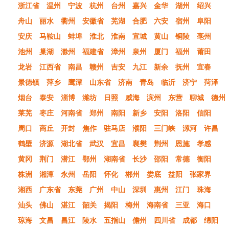
浙江省
温州
宁波
杭州
台州
嘉兴
金华
湖州
绍兴
舟山
丽水
衢州
安徽省
芜湖
合肥
六安
宿州
阜阳
安庆
马鞍山
蚌埠
淮北
淮南
宣城
黄山
铜陵
亳州
池州
巢湖
滁州
福建省
漳州
泉州
厦门
福州
莆田
龙岩
江西省
南昌
赣州
吉安
九江
新余
抚州
宜春
景德镇
萍乡
鹰潭
山东省
济南
青岛
临沂
济宁
菏泽
烟台
泰安
淄博
潍坊
日照
威海
滨州
东营
聊城
德州
莱芜
枣庄
河南省
郑州
南阳
新乡
安阳
洛阳
信阳
周口
商丘
开封
焦作
驻马店
濮阳
三门峡
漯河
许昌
鹤壁
济源
湖北省
武汉
宜昌
襄樊
荆州
恩施
孝感
黄冈
荆门
潜江
鄂州
湖南省
长沙
邵阳
常德
衡阳
株洲
湘潭
永州
岳阳
怀化
郴州
娄底
益阳
张家界
湘西
广东省
东莞
广州
中山
深圳
惠州
江门
珠海
汕头
佛山
湛江
韶关
揭阳
梅州
海南省
三亚
海口
琼海
文昌
昌江
陵水
五指山
儋州
四川省
成都
绵阳