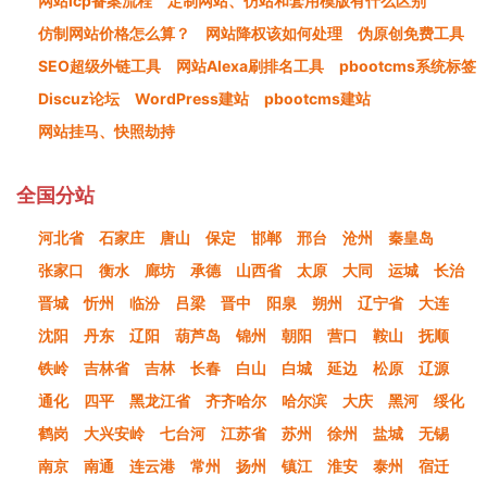
网站icp备案流程
定制网站、仿站和套用模版有什么区别
仿制网站价格怎么算？
网站降权该如何处理
伪原创免费工具
SEO超级外链工具
网站Alexa刷排名工具
pbootcms系统标签
Discuz论坛
WordPress建站
pbootcms建站
网站挂马、快照劫持
全国分站
河北省
石家庄
唐山
保定
邯郸
邢台
沧州
秦皇岛
张家口
衡水
廊坊
承德
山西省
太原
大同
运城
长治
晋城
忻州
临汾
吕梁
晋中
阳泉
朔州
辽宁省
大连
沈阳
丹东
辽阳
葫芦岛
锦州
朝阳
营口
鞍山
抚顺
铁岭
吉林省
吉林
长春
白山
白城
延边
松原
辽源
通化
四平
黑龙江省
齐齐哈尔
哈尔滨
大庆
黑河
绥化
鹤岗
大兴安岭
七台河
江苏省
苏州
徐州
盐城
无锡
南京
南通
连云港
常州
扬州
镇江
淮安
泰州
宿迁