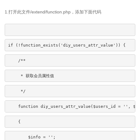
1.打开此文件/extend/function.php，添加下面代码
if (!function_exists('diy_users_attr_value')) {
    /**
     * 获取会员属性值
     */
    function diy_users_attr_value($users_id = '', $p
    {
        $info = '';