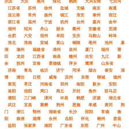
尔滨
大庆
黑河
绥化
鹤岗
大兴安岭
七台河
江苏省
苏州
徐州
盐城
无锡
南京
南通
连云港
常州
扬州
镇江
淮安
泰州
宿迁
浙江省
温州
宁波
杭州
台州
嘉兴
金华
湖州
绍兴
舟山
丽水
衢州
安徽省
芜湖
合肥
六安
宿州
阜阳
安庆
马鞍山
蚌埠
淮北
淮南
宣城
黄山
铜陵
亳州
池州
巢
湖
滁州
福建省
漳州
泉州
厦门
福州
莆
田
龙岩
江西省
南昌
赣州
吉安
九江
新
余
抚州
宜春
景德镇
萍乡
鹰潭
山东省
济南
青岛
临沂
济宁
菏泽
烟台
泰安
淄
博
潍坊
日照
威海
滨州
东营
聊城
德州
莱芜
枣庄
河南省
郑州
南阳
新乡
安阳
洛阳
信阳
周口
商丘
开封
焦作
驻马店
濮阳
三门峡
漯河
许昌
鹤壁
济源
湖北省
武汉
宜昌
襄樊
荆州
恩施
孝感
黄冈
荆
门
潜江
鄂州
湖南省
长沙
邵阳
常德
衡
阳
株洲
湘潭
永州
岳阳
怀化
郴州
娄底
益阳
张家界
湘西
广东省
东莞
广州
中山