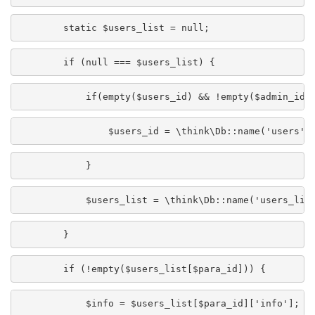
        static $users_list = null;
        if (null === $users_list) {
            if(empty($users_id) && !empty($admin_id)
                $users_id = \think\Db::name('users')
            }
            $users_list = \think\Db::name('users_lis
        }
        if (!empty($users_list[$para_id])) {
            $info = $users_list[$para_id]['info'];