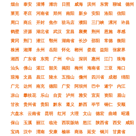
烟台
泰安
淄博
潍坊
日照
威海
滨州
东营
聊城
德州
莱芜
枣庄
河南省
郑州
南阳
新乡
安阳
洛阳
信阳
周口
商丘
开封
焦作
驻马店
濮阳
三门峡
漯河
许昌
鹤壁
济源
湖北省
武汉
宜昌
襄樊
荆州
恩施
孝感
黄冈
荆门
潜江
鄂州
湖南省
长沙
邵阳
常德
衡阳
株洲
湘潭
永州
岳阳
怀化
郴州
娄底
益阳
张家界
湘西
广东省
东莞
广州
中山
深圳
惠州
江门
珠海
汕头
佛山
湛江
韶关
揭阳
梅州
海南省
三亚
海口
琼海
文昌
昌江
陵水
五指山
儋州
四川省
成都
绵阳
广元
达州
南充
德阳
广安
阿坝州
巴中
遂宁
内江
凉山
攀枝花
乐山
自贡
泸州
雅安
宜宾
资阳
眉山
甘孜
贵州省
贵阳
黔东
遵义
黔西
毕节
铜仁
安顺
六盘水
云南省
昆明
红河
大理
文山
德宏
曲靖
昭通
保山
玉溪
丽江
临沧
西双版纳
怒江
陕西省
西安
咸阳
宝鸡
汉中
渭南
安康
榆林
商洛
延安
铜川
甘肃省