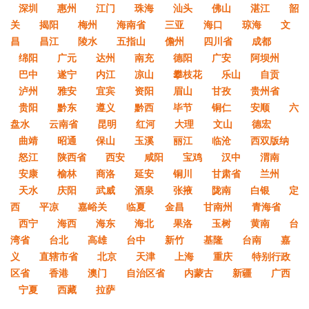
深圳
惠州
江门
珠海
汕头
佛山
湛江
韶
关
揭阳
梅州
海南省
三亚
海口
琼海
文
昌
昌江
陵水
五指山
儋州
四川省
成都
绵阳
广元
达州
南充
德阳
广安
阿坝州
巴中
遂宁
内江
凉山
攀枝花
乐山
自贡
泸州
雅安
宜宾
资阳
眉山
甘孜
贵州省
贵阳
黔东
遵义
黔西
毕节
铜仁
安顺
六
盘水
云南省
昆明
红河
大理
文山
德宏
曲靖
昭通
保山
玉溪
丽江
临沧
西双版纳
怒江
陕西省
西安
咸阳
宝鸡
汉中
渭南
安康
榆林
商洛
延安
铜川
甘肃省
兰州
天水
庆阳
武威
酒泉
张掖
陇南
白银
定
西
平凉
嘉峪关
临夏
金昌
甘南州
青海省
西宁
海西
海东
海北
果洛
玉树
黄南
台
湾省
台北
高雄
台中
新竹
基隆
台南
嘉
义
直辖市省
北京
天津
上海
重庆
特别行政
区省
香港
澳门
自治区省
内蒙古
新疆
广西
宁夏
西藏
拉萨