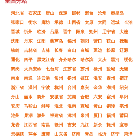
全国分站
河北省
石家庄
唐山
保定
邯郸
邢台
沧州
秦皇岛
张家口
衡水
廊坊
承德
山西省
太原
大同
运城
长治
晋城
忻州
临汾
吕梁
晋中
阳泉
朔州
辽宁省
大连
沈阳
丹东
辽阳
葫芦岛
锦州
朝阳
营口
鞍山
抚顺
铁岭
吉林省
吉林
长春
白山
白城
延边
松原
辽源
通化
四平
黑龙江省
齐齐哈尔
哈尔滨
大庆
黑河
绥化
鹤岗
大兴安岭
七台河
江苏省
苏州
徐州
盐城
无锡
南京
南通
连云港
常州
扬州
镇江
淮安
泰州
宿迁
浙江省
温州
宁波
杭州
台州
嘉兴
金华
湖州
绍兴
舟山
丽水
衢州
安徽省
芜湖
合肥
六安
宿州
阜阳
安庆
马鞍山
蚌埠
淮北
淮南
宣城
黄山
铜陵
亳州
池州
巢湖
滁州
福建省
漳州
泉州
厦门
福州
莆田
龙岩
江西省
南昌
赣州
吉安
九江
新余
抚州
宜春
景德镇
萍乡
鹰潭
山东省
济南
青岛
临沂
济宁
菏泽