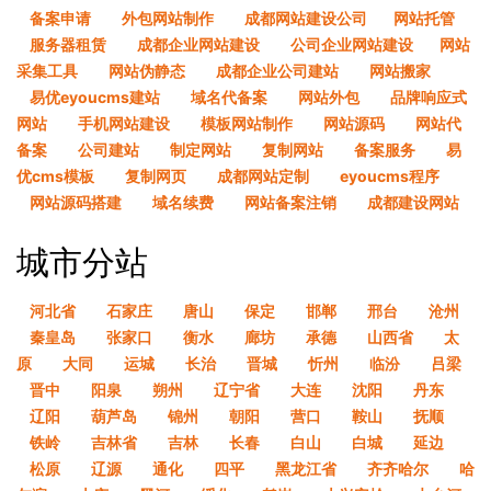
备案申请
外包网站制作
成都网站建设公司​
网站托管
服务器租赁
成都企业网站建设
公司企业网站建设​
网站
采集工具
网站伪静态
成都企业公司建站
网站搬家
易优eyoucms建站
域名代备案
网站外包
品牌响应式
网站
手机网站建设
模板网站制作
网站源码
网站代
备案
公司建站
制定网站
复制网站
备案服务
易
优cms模板
复制网页
成都网站定制
eyoucms程序
网站源码搭建
域名续费
网站备案注销
成都建设网站
城市分站
河北省
石家庄
唐山
保定
邯郸
邢台
沧州
秦皇岛
张家口
衡水
廊坊
承德
山西省
太
原
大同
运城
长治
晋城
忻州
临汾
吕梁
晋中
阳泉
朔州
辽宁省
大连
沈阳
丹东
辽阳
葫芦岛
锦州
朝阳
营口
鞍山
抚顺
铁岭
吉林省
吉林
长春
白山
白城
延边
松原
辽源
通化
四平
黑龙江省
齐齐哈尔
哈