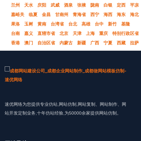
兰州
天水
庆阳
武威
酒泉
张掖
陇南
白银
定西
平凉
嘉峪关
临夏
金昌
甘南州
青海省
西宁
海西
海东
海北
果洛
玉树
黄南
台湾省
台北
高雄
台中
新竹
基隆
台南
嘉义
直辖市省
北京
天津
上海
重庆
特别行政区省
香港
澳门
自治区省
内蒙古
新疆
广西
宁夏
西藏
拉萨
速优网络为您提供专业仿站,网站仿制,网站复制、网站制作、网
站开发定制业务,十年仿站经验,为50000余家提供网站仿制。